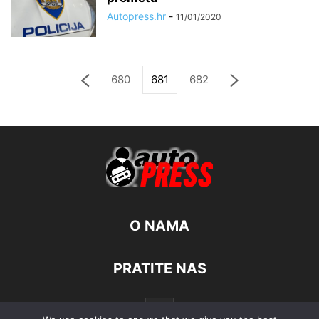
Autopress.hr
-
11/01/2020
680
681
682
O NAMA
PRATITE NAS