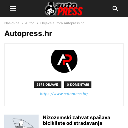
Naslovna
Autori
Objave autora Autopress.hr
Autopress.hr
3678 OBJAVE
0 KOMENTARI
https://www.autopress.hr/
Nizozemski zahvat spašava
bicikliste od stradavanja