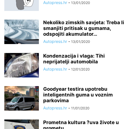
Autopress.hr
-
13/01/2020
Nekoliko zimskih savjeta: Treba li
smanjiti pritisak u gumama,
odspojiti akumulator…
Autopress.hr
-
13/01/2020
Kondenzacija i vlaga: Tihi
neprijatelji automobila
Autopress.hr
-
12/01/2020
Goodyear testira upotrebu
inteligentnih guma u voznim
parkovima
Autopress.hr
-
11/01/2020
Prometna kultura ?uva živote u
prometu