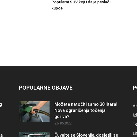
Popularni SUV koji i dalje privlači
kupce
POPULARNE OBJAVE
P
og
Možete natočiti samo 30 litara!
A
Nova ograničenja točenja
Iz
goriva?
23/10/2022
T
Li
ka
Čuvajte se Slovenije, dosjetili se