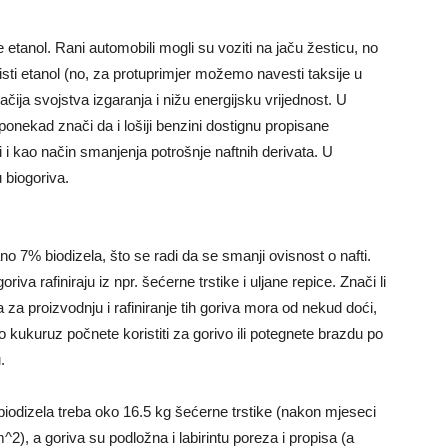
 etanol. Rani automobili mogli su voziti na jaču žesticu, no
isti etanol (no, za protuprimjer možemo navesti taksije u
ačija svojstva izgaranja i nižu energijsku vrijednost. U
 ponekad znači da i lošiji benzini dostignu propisane
i i kao način smanjenja potrošnje naftnih derivata. U
 biogoriva.
 7% biodizela, što se radi da se smanji ovisnost o nafti.
riva rafiniraju iz npr. šećerne trstike i uljane repice. Znači li
a za proizvodnju i rafiniranje tih goriva mora od nekud doći,
o kukuruz počnete koristiti za gorivo ili potegnete brazdu po
.
biodizela treba oko 16.5 kg šećerne trstike (nakon mjeseci
m^2), a goriva su podložna i labirintu poreza i propisa (a