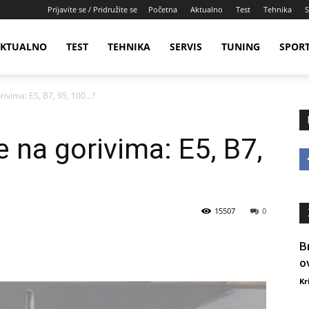
Prijavite se / Pridružite se
Početna
Aktualno
Test
Tehnika
S
KTUALNO
TEST
TEHNIKA
SERVIS
TUNING
SPOR
rivima: E5, B7, 95, 100…?
 na gorivima: E5, B7,
15507
0
B
o
Kr