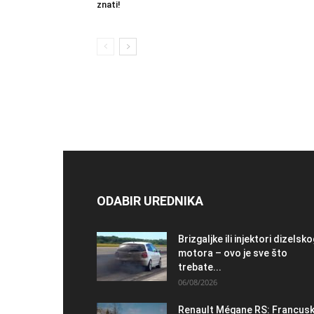
znati!
ODABIR UREDNIKA
Brizgaljke ili injektori dizelsk
motora – ovo je sve što
trebate...
06/08/2026
Renault Mégane RS: Francus