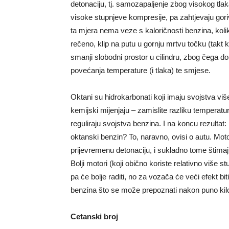
detonaciju, tj. samozapaljenje zbog visokog tlak
visoke stupnjeve kompresije, pa zahtjevaju gori
ta mjera nema veze s kaloričnosti benzina, koli
rečeno, klip na putu u gornju mrtvu točku (tak
smanji slobodni prostor u cilindru, zbog čega d
povećanja temperature (i tlaka) te smjese.
Oktani su hidrokarbonati koji imaju svojstva više
kemijski mijenjaju – zamislite razliku temperatur
reguliraju svojstva benzina. I na koncu rezultat: 
oktanski benzin? To, naravno, ovisi o autu. Moto
prijevremenu detonaciju, i sukladno tome štimaj
Bolji motori (koji obično koriste relativno više 
pa će bolje raditi, no za vozača će veći efekt bi
benzina što se može prepoznati nakon puno kil
Cetanski broj