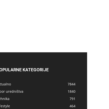
OPULARNE KATEGORIJE
ktualno
7844
bor uredništva
1840
ehnika
791
festyle
464