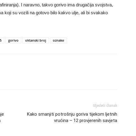
afiniranja). I naravno, takvo gorivo ima drugačija svojstva,
 koji su vozili na gotovo bilo kakvo ulje, ali bi svakako
5
gorivo
oktanski broj
oznake
Sljedeći članak
je
Kako smanjiti potrošnju goriva tijekom ljetnih
a
vrućina – 12 provjerenih savjeta