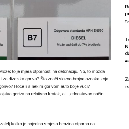
R
p
To
T
N
da
Au
? Može: to je mjera otpornosti na detonaciju. No, to možda
dnost za dizelska goriva? Što znači slovno-brojna oznaka koja
Z
orivo? Hoće li s nekim gorivom auto bolje vući?
To
stva goriva na relativno kratak, ali i jednostavan način.
zatelj koliko je pojedina smjesa benzina otporna na