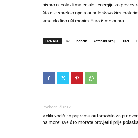
nismo ni dotakli materijale i energiju za proces r
što nije smetalo npr. starim tenkovskim motorima
smetalo fino uštimanim Euro 6 motorima.
OZNAKE
B7
benzin
cetanski broj
Dizel
E
Prethodni članak
Veliki vodič za pripremu automobila za putovan
na more: sve što morate provjeriti prije polask