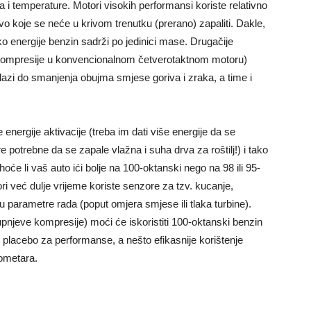
a i temperature. Motori visokih performansi koriste relativno
vo koje se neće u krivom trenutku (prerano) zapaliti. Dakle,
ko energije benzin sadrži po jedinici mase. Drugačije
t kompresije u konvencionalnom četverotaktnom motoru)
olazi do smanjenja obujma smjese goriva i zraka, a time i
 energije aktivacije (treba im dati više energije da se
e potrebne da se zapale vlažna i suha drva za roštilj!) i tako
hoće li vaš auto ići bolje na 100-oktanski nego na 98 ili 95-
ri već dulje vrijeme koriste senzore za tzv. kucanje,
u parametre rada (poput omjera smjese ili tlaka turbine).
stupnjeve kompresije) moći će iskoristiti 100-oktanski benzin
ti placebo za performanse, a nešto efikasnije korištenje
ometara.