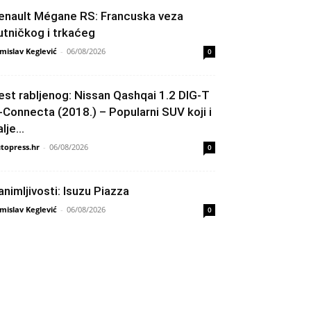
enault Mégane RS: Francuska veza
utničkog i trkaćeg
mislav Keglević
-
06/08/2026
0
est rabljenog: Nissan Qashqai 1.2 DIG-T
-Connecta (2018.) – Popularni SUV koji i
lje...
topress.hr
-
06/08/2026
0
animljivosti: Isuzu Piazza
mislav Keglević
-
06/08/2026
0