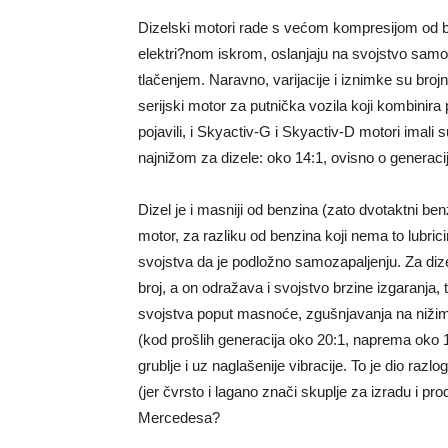
Dizelski motori rade s većom kompresijom od be
elektri?nom iskrom, oslanjaju na svojstvo samo
tlačenjem. Naravno, varijacije i iznimke su broj
serijski motor za putnička vozila koji kombinir
pojavili, i Skyactiv-G i Skyactiv-D motori imali
najnižom za dizele: oko 14:1, ovisno o generacij
Dizel je i masniji od benzina (zato dvotaktni be
motor, za razliku od benzina koji nema to lubrici
svojstva da je podložno samozapaljenju. Za diz
broj, a on odražava i svojstvo brzine izgaranja, 
svojstva poput masnoće, zgušnjavanja na nižim
(kod prošlih generacija oko 20:1, naprema oko 1
grublje i uz naglašenije vibracije. To je dio razl
(jer čvrsto i lagano znači skuplje za izradu i pr
Mercedesa?