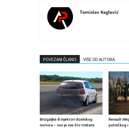
Tomislav Keglević
POVEZANI ČLANCI
VIŠE OD AUTORA
Brizgaljke ili injektori dizelskog
Renault Még
motora – ovo je sve što trebate
putničkog i