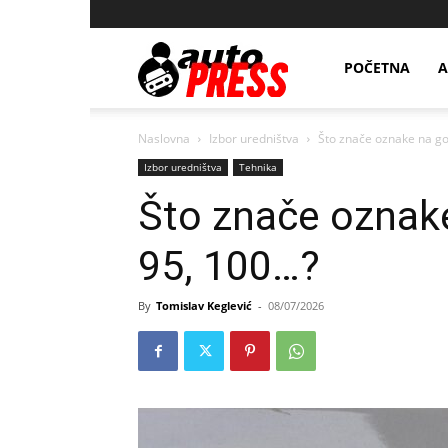
AutopressHR
POČETNA
A
Naslovna
Izbor uredništva
Što znače oznake na go
Izbor uredništva
Tehnika
Što znače oznake
95, 100…?
By
Tomislav Keglević
-
08/07/2026