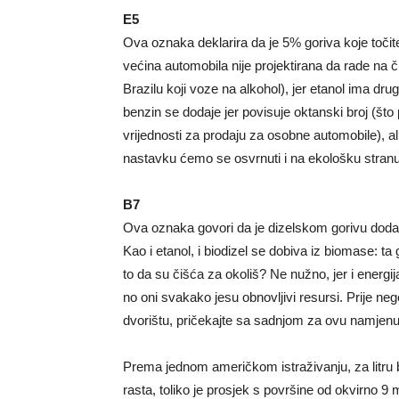
E5
Ova oznaka deklarira da je 5% goriva koje točite
većina automobila nije projektirana da rade na č
Brazilu koji voze na alkohol), jer etanol ima drug
benzin se dodaje jer povisuje oktanski broj (što
vrijednosti za prodaju za osobne automobile), al
nastavku ćemo se osvrnuti i na ekološku stranu
B7
Ova oznaka govori da je dizelskom gorivu dodano
Kao i etanol, i biodizel se dobiva iz biomase: ta go
to da su čišća za okoliš? Ne nužno, jer i energij
no oni svakako jesu obnovljivi resursi. Prije neg
dvorištu, pričekajte sa sadnjom za ovu namjenu
Prema jednom američkom istraživanju, za litru 
rasta, toliko je prosjek s površine od okvirno 9 