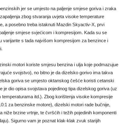
nzinskih jer se umjesto na paljenje smjese goriva i zraka
zapaljenja zbog stvaranja uvjeta visoke temperature
ne, a posebno treba istaknuti Mazdin Skyactiv-X, prvi
a paljenje smjese svjećicom i kompresijom. Kada su se
 su varijante s tada najvišom kompresijom za benzince i
i.
nzinski motori koriste smjesu benzina i ulja koje podmazujue
rajuće svojstvo), no bitno je da dizelsko gorivo ima takva
elska goriva se umjesto oktanskog češće koristi cetanski
te je dio opisa svojstava pojedinog tipa dizelskog goriva (uz
 temperaturama itd.). Zbog korištenja visoke kompresije
0:1 za benzinske motore), dizelski motori rade bučnije,
oga niže brzine vrtnje, te čvršćih i težih pojedinih komponenti
odaju). Sigurno vam je poznat klak-klak zvuk starijih