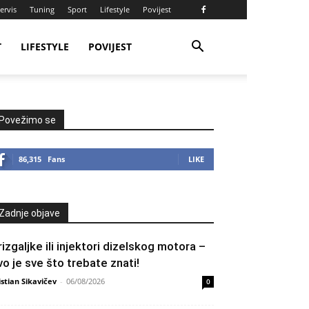
ervis
Tuning
Sport
Lifestyle
Povijest
T
LIFESTYLE
POVIJEST
Povežimo se
86,315
Fans
LIKE
Zadnje objave
rizgaljke ili injektori dizelskog motora –
vo je sve što trebate znati!
istian Sikavičev
-
06/08/2026
0