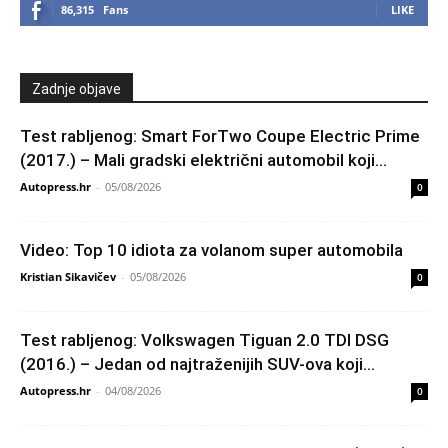
86,315
Fans
LIKE
Zadnje objave
Test rabljenog: Smart ForTwo Coupe Electric Prime
(2017.) – Mali gradski električni automobil koji...
Autopress.hr
-
05/08/2026
0
Video: Top 10 idiota za volanom super automobila
Kristian Sikavičev
-
05/08/2026
0
Test rabljenog: Volkswagen Tiguan 2.0 TDI DSG
(2016.) – Jedan od najtraženijih SUV-ova koji...
Autopress.hr
-
04/08/2026
0