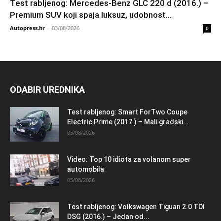
Test rabljenog: Mercedes-Benz GLC 220 d (2016.) –
Premium SUV koji spaja luksuz, udobnost...
Autopress.hr
-
03/08/2026
0
ODABIR UREDNIKA
Test rabljenog: Smart ForTwo Coupe
Electric Prime (2017.) – Mali gradski...
05/08/2026
Video: Top 10 idiota za volanom super
automobila
05/08/2026
Test rabljenog: Volkswagen Tiguan 2.0 TDI
DSG (2016.) – Jedan od...