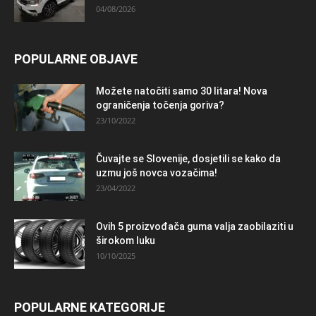
04/08/2026
POPULARNE OBJAVE
Možete natočiti samo 30 litara! Nova
ograničenja točenja goriva?
23/10/2022
Čuvajte se Slovenije, dosjetili se kako da
uzmu još novca vozačima!
23/04/2022
Ovih 5 proizvođača guma valja zaobilaziti u
širokom luku
10/10/2025
POPULARNE KATEGORIJE