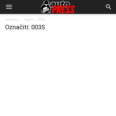
AutopressHR
Naslovna
Tagovi
003S
Označiti: 003S