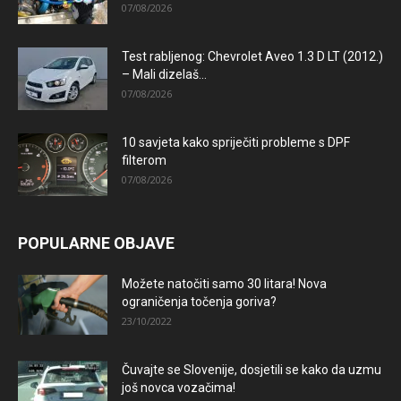
07/08/2026
Test rabljenog: Chevrolet Aveo 1.3 D LT (2012.)
– Mali dizelaš...
07/08/2026
10 savjeta kako spriječiti probleme s DPF
filterom
07/08/2026
POPULARNE OBJAVE
Možete natočiti samo 30 litara! Nova
ograničenja točenja goriva?
23/10/2022
Čuvajte se Slovenije, dosjetili se kako da uzmu
još novca vozačima!