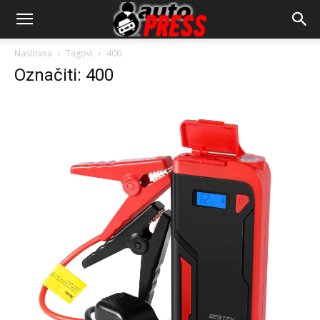
AutopressHR
Naslovna
Tagovi
400
Označiti: 400