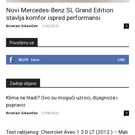
Novi Mercedes-Benz SL Grand Edition
stavlja komfor ispred performansi
Kristian Sikavičev
-
21/02/2019
0
Povežimo se
86,315
Fans
LIKE
Zadnje objave
Klima ne hladi? Ovo su mogući uzroci, dijagnoza i
popravci
Kristian Sikavičev
-
07/08/2026
0
Test rabljenog: Chevrolet Aveo 1.3 D LT (2012.) – Mali