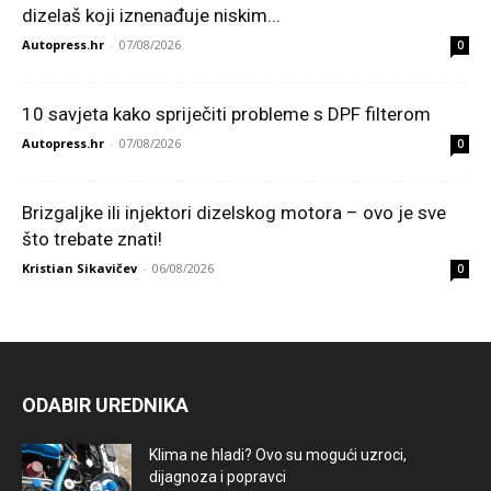
dizelaš koji iznenađuje niskim...
Autopress.hr
-
07/08/2026
0
10 savjeta kako spriječiti probleme s DPF filterom
Autopress.hr
-
07/08/2026
0
Brizgaljke ili injektori dizelskog motora – ovo je sve
što trebate znati!
Kristian Sikavičev
-
06/08/2026
0
ODABIR UREDNIKA
Klima ne hladi? Ovo su mogući uzroci,
dijagnoza i popravci