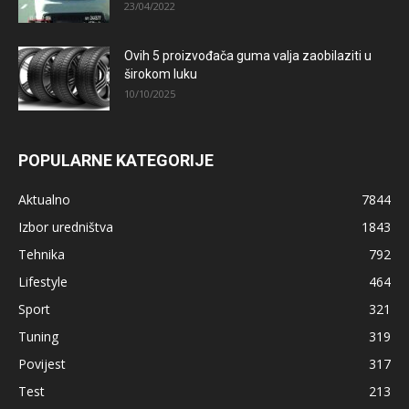
23/04/2022
Ovih 5 proizvođača guma valja zaobilaziti u
širokom luku
10/10/2025
POPULARNE KATEGORIJE
Aktualno
7844
Izbor uredništva
1843
Tehnika
792
Lifestyle
464
Sport
321
Tuning
319
Povijest
317
Test
213