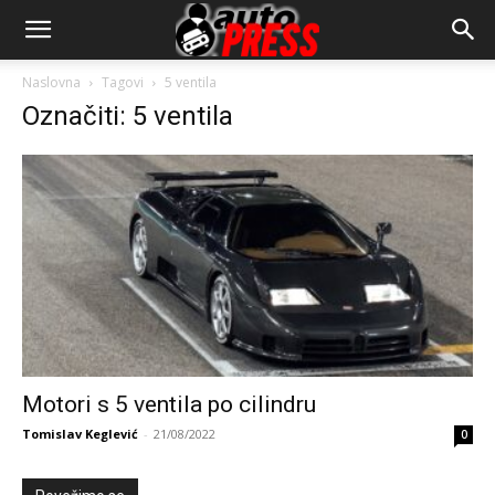
AutopressHR
Naslovna
Tagovi
5 ventila
Označiti: 5 ventila
Motori s 5 ventila po cilindru
Tomislav Keglević
-
21/08/2022
0