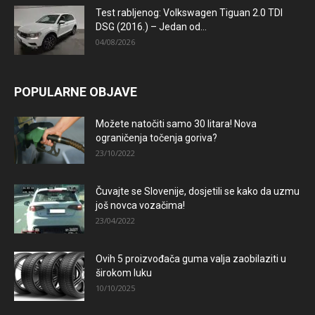
Test rabljenog: Volkswagen Tiguan 2.0 TDI
DSG (2016.) – Jedan od...
04/08/2026
POPULARNE OBJAVE
Možete natočiti samo 30 litara! Nova
ograničenja točenja goriva?
23/10/2022
Čuvajte se Slovenije, dosjetili se kako da uzmu
još novca vozačima!
23/04/2022
Ovih 5 proizvođača guma valja zaobilaziti u
širokom luku
10/10/2025