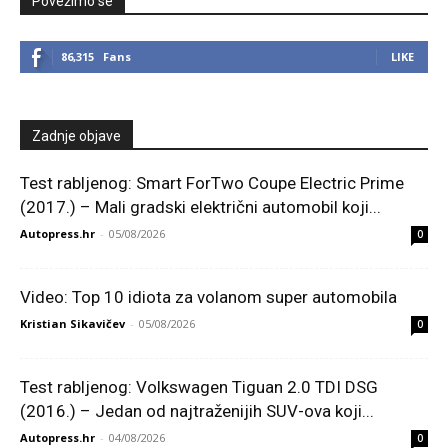
Povežimo se
86,315
Fans
LIKE
Zadnje objave
Test rabljenog: Smart ForTwo Coupe Electric Prime
(2017.) – Mali gradski električni automobil koji...
Autopress.hr
-
05/08/2026
0
Video: Top 10 idiota za volanom super automobila
Kristian Sikavičev
-
05/08/2026
0
Test rabljenog: Volkswagen Tiguan 2.0 TDI DSG
(2016.) – Jedan od najtraženijih SUV-ova koji...
Autopress.hr
-
04/08/2026
0