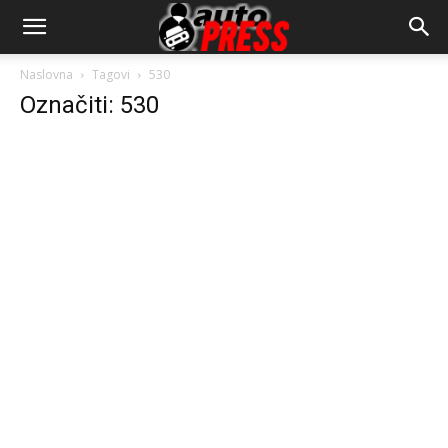
AutopressHR
Naslovna
Tagovi
530
Označiti: 530