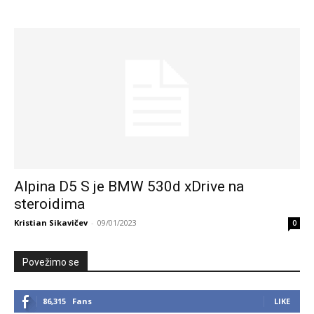
Alpina D5 S je BMW 530d xDrive na
steroidima
Kristian Sikavičev
-
09/01/2023
0
Povežimo se
86,315
Fans
LIKE