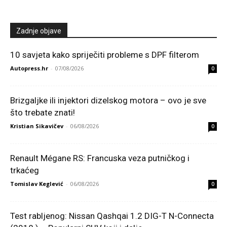
Zadnje objave
10 savjeta kako spriječiti probleme s DPF filterom
Autopress.hr
-
07/08/2026
0
Brizgaljke ili injektori dizelskog motora – ovo je sve
što trebate znati!
Kristian Sikavičev
-
06/08/2026
0
Renault Mégane RS: Francuska veza putničkog i
trkaćeg
Tomislav Keglević
-
06/08/2026
0
Test rabljenog: Nissan Qashqai 1.2 DIG-T N-Connecta