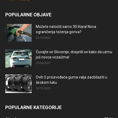
POPULARNE OBJAVE
Možete natočiti samo 30 litara! Nova
ograničenja točenja goriva?
23/10/2022
Čuvajte se Slovenije, dosjetili se kako da uzmu
još novca vozačima!
23/04/2022
Ovih 5 proizvođača guma valja zaobilaziti u
širokom luku
10/10/2025
POPULARNE KATEGORIJE