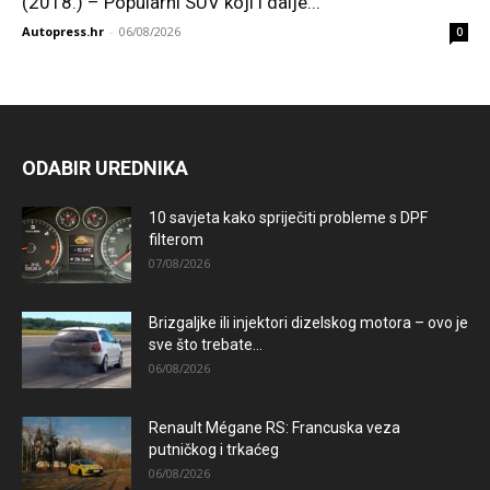
(2018.) – Popularni SUV koji i dalje...
Autopress.hr
-
06/08/2026
0
ODABIR UREDNIKA
10 savjeta kako spriječiti probleme s DPF
filterom
07/08/2026
Brizgaljke ili injektori dizelskog motora – ovo je
sve što trebate...
06/08/2026
Renault Mégane RS: Francuska veza
putničkog i trkaćeg
06/08/2026