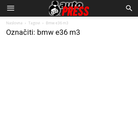
AutopressHR
Naslovna
Tagovi
Bmw e36 m3
Označiti: bmw e36 m3