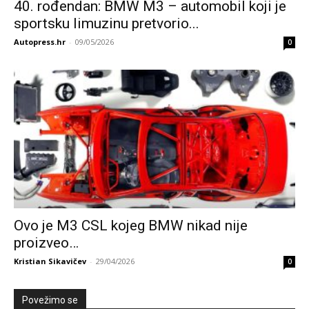
40. rođendan: BMW M3 – automobil koji je
sportsku limuzinu pretvorio...
Autopress.hr
-
09/05/2026
0
Ovo je M3 CSL kojeg BMW nikad nije
proizveo…
Kristian Sikavičev
-
29/04/2026
0
Povežimo se