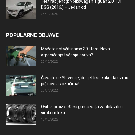
Test rabljenog: Volkswagen Tiguan 2.0 TDI
DSG (2016.) – Jedan od...
04/08/2026
POPULARNE OBJAVE
Možete natočiti samo 30 litara! Nova
ograničenja točenja goriva?
23/10/2022
Čuvajte se Slovenije, dosjetili se kako da uzmu
još novca vozačima!
23/04/2022
Ovih 5 proizvođača guma valja zaobilaziti u
širokom luku
10/10/2025