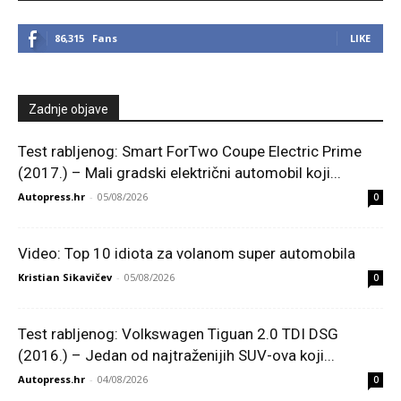
86,315
Fans
LIKE
Zadnje objave
Test rabljenog: Smart ForTwo Coupe Electric Prime
(2017.) – Mali gradski električni automobil koji...
Autopress.hr
-
05/08/2026
0
Video: Top 10 idiota za volanom super automobila
Kristian Sikavičev
-
05/08/2026
0
Test rabljenog: Volkswagen Tiguan 2.0 TDI DSG
(2016.) – Jedan od najtraženijih SUV-ova koji...
Autopress.hr
-
04/08/2026
0