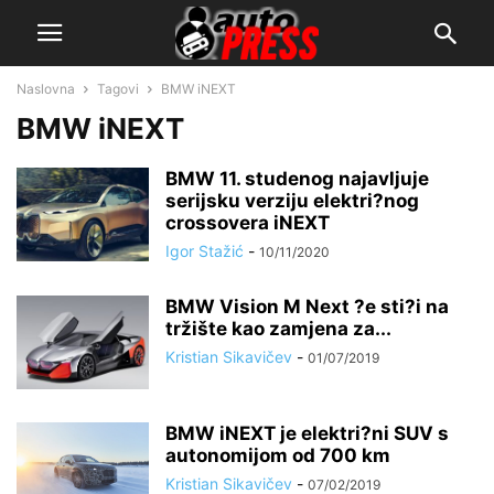
Naslovna
Tagovi
BMW iNEXT
BMW iNEXT
BMW 11. studenog najavljuje
serijsku verziju elektri?nog
crossovera iNEXT
Igor Stažić
-
10/11/2020
BMW Vision M Next ?e sti?i na
tržište kao zamjena za...
Kristian Sikavičev
-
01/07/2019
BMW iNEXT je elektri?ni SUV s
autonomijom od 700 km
Kristian Sikavičev
-
07/02/2019