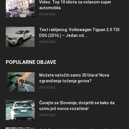
Video: Top 10 idiota za volanom super
automobila
05/08/2026
Test rabljenog: Volkswagen Tiguan 2.0 TDI
DSG (2016.) – Jedan od...
04/08/2026
POPULARNE OBJAVE
Možete natočiti samo 30 litara! Nova
ograničenja točenja goriva?
23/10/2022
Čuvajte se Slovenije, dosjetili se kako da
uzmu još novca vozačima!
23/04/2022