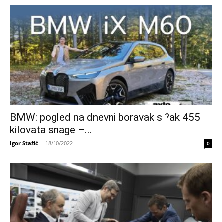
BMW: pogled na dnevni boravak s ?ak 455
kilovata snage –...
Igor Stažić
-
18/10/2022
0