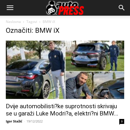
AutopressHR
Naslovna
Tagovi
BMW iX
Označiti: BMW iX
Dvije automobilisti?ke suprotnosti skrivaju
se u garaži Luke Modri?a, elektri?ni BMW...
Igor Stažić
-
19/12/2022
0