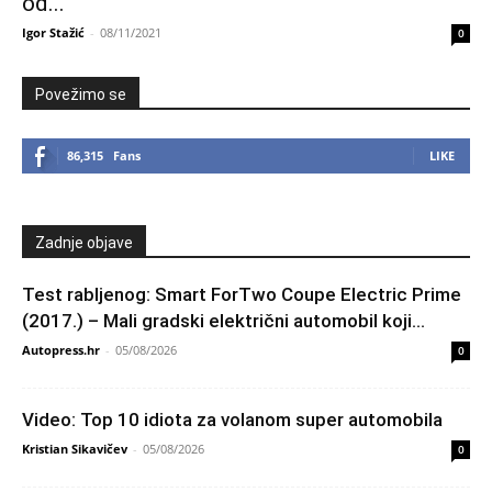
od...
Igor Stažić
-
08/11/2021
0
Povežimo se
86,315
Fans
LIKE
Zadnje objave
Test rabljenog: Smart ForTwo Coupe Electric Prime
(2017.) – Mali gradski električni automobil koji...
Autopress.hr
-
05/08/2026
0
Video: Top 10 idiota za volanom super automobila
Kristian Sikavičev
-
05/08/2026
0