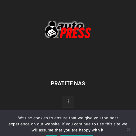
PRATITE NAS
We use cookies to ensure that we give you the best
Početna
Aktualno
Test
Tehnika
Servis
Tuning
Sport
experience on our website. If you continue to use this site we
will assume that you are happy with it.
Lifestyle
Povijest