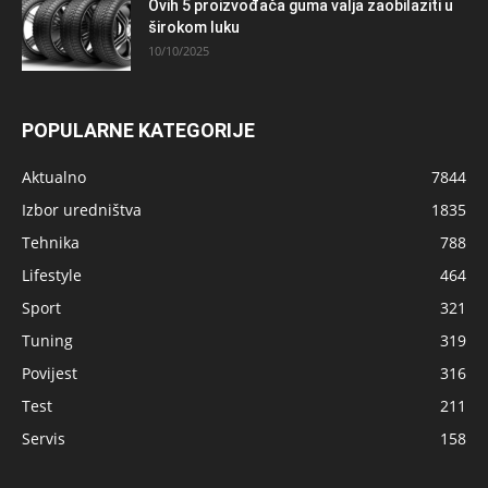
Ovih 5 proizvođača guma valja zaobilaziti u
širokom luku
10/10/2025
POPULARNE KATEGORIJE
Aktualno
7844
Izbor uredništva
1835
Tehnika
788
Lifestyle
464
Sport
321
Tuning
319
Povijest
316
Test
211
Servis
158