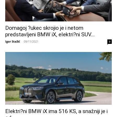
Domagoj ?ukec skrojio je i netom
predstavljeni BMW iX, elektri?ni SUV...
Igor Stažić
-
09/11/2021
0
Elektri?ni BMW iX ima 516 KS, a snažniji je i