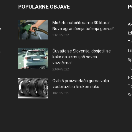
POPULARNE OBJAVE
P
Možete natočiti samo 30 litara!
A
..
Nova ograničenja točenja goriva?
Iz
23/10/2022
T
Li
a
Čuvajte se Slovenije, dosjetili se
kako da uzmu još novca
Sp
vozačima!
T
23/04/2022
Po
Ovih 5 proizvođača guma valja
–
T
zaobilaziti u širokom luku
10/10/2025
Se