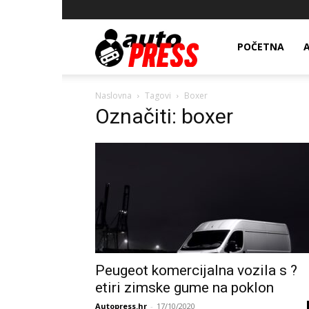
AutopressHR
POČETNA
Naslovna
Tagovi
Boxer
Označiti: boxer
Peugeot komercijalna vozila s ?
etiri zimske gume na poklon
Autopress.hr
-
17/10/2020