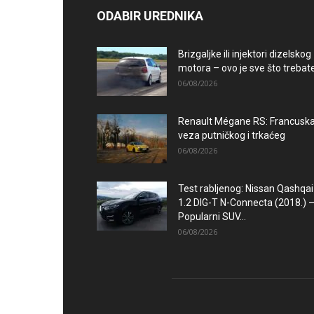
ODABIR UREDNIKA
Brizgaljke ili injektori dizelskog
motora – ovo je sve što trebate.
06/08/2026
Renault Mégane RS: Francusk
veza putničkog i trkaćeg
06/08/2026
Test rabljenog: Nissan Qashqai
1.2 DIG-T N-Connecta (2018.) 
Popularni SUV...
06/08/2026