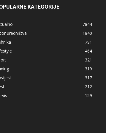
OPULARNE KATEGORIJE
ktualno
7844
bor uredništva
1840
ehnika
791
festyle
464
ort
321
uning
319
vijest
317
est
212
rvis
159