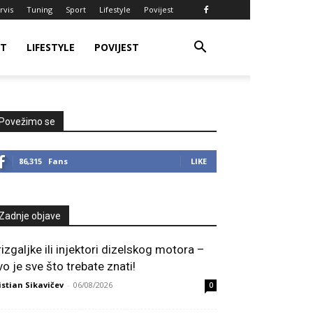
rvis
Tuning
Sport
Lifestyle
Povijest
RT
LIFESTYLE
POVIJEST
Povežimo se
86,315
Fans
LIKE
Zadnje objave
rizgaljke ili injektori dizelskog motora –
vo je sve što trebate znati!
istian Sikavičev
-
06/08/2026
0