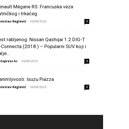
enault Mégane RS: Francuska veza
utničkog i trkaćeg
mislav Keglević
-
06/08/2026
0
est rabljenog: Nissan Qashqai 1.2 DIG-T
-Connecta (2018.) – Popularni SUV koji i
lje...
topress.hr
-
06/08/2026
0
animljivosti: Isuzu Piazza
mislav Keglević
-
06/08/2026
0