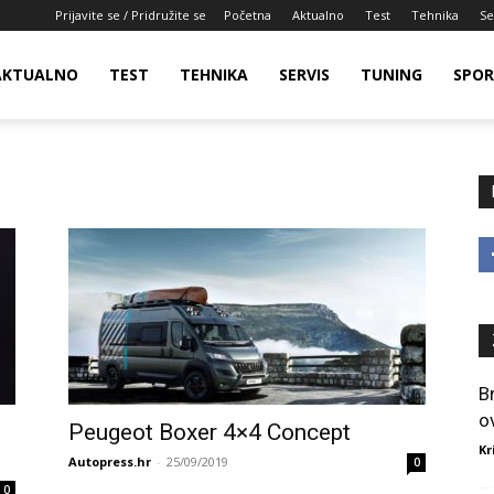
Prijavite se / Pridružite se
Početna
Aktualno
Test
Tehnika
Se
AKTUALNO
TEST
TEHNIKA
SERVIS
TUNING
SPO
B
o
Peugeot Boxer 4×4 Concept
Kr
Autopress.hr
-
25/09/2019
0
0