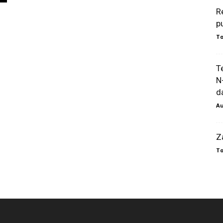
R
p
To
T
N
da
Au
Z
To