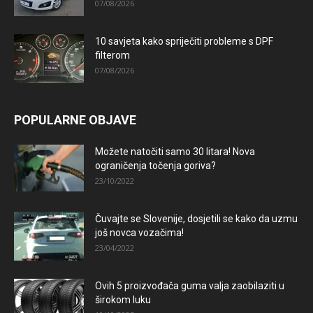
07/08/2026
10 savjeta kako spriječiti probleme s DPF
filterom
07/08/2026
POPULARNE OBJAVE
Možete natočiti samo 30 litara! Nova
ograničenja točenja goriva?
23/10/2022
Čuvajte se Slovenije, dosjetili se kako da uzmu
još novca vozačima!
23/04/2022
Ovih 5 proizvođača guma valja zaobilaziti u
širokom luku