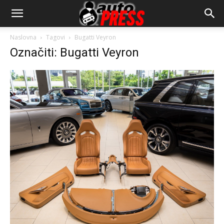
AutopressHR
Naslovna
Tagovi
Bugatti Veyron
Označiti: Bugatti Veyron