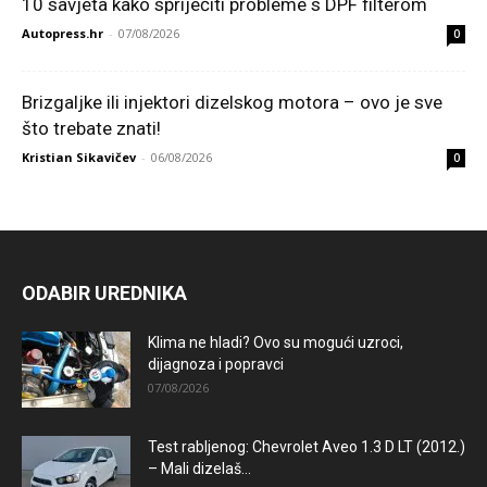
10 savjeta kako spriječiti probleme s DPF filterom
Autopress.hr
-
07/08/2026
0
Brizgaljke ili injektori dizelskog motora – ovo je sve
što trebate znati!
Kristian Sikavičev
-
06/08/2026
0
ODABIR UREDNIKA
Klima ne hladi? Ovo su mogući uzroci,
dijagnoza i popravci
07/08/2026
Test rabljenog: Chevrolet Aveo 1.3 D LT (2012.)
– Mali dizelaš...