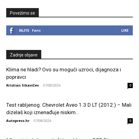
Povežimo se
86,315
Fans
LIKE
Zadnje objave
Klima ne hladi? Ovo su mogući uzroci, dijagnoza i
popravci
Kristian Sikavičev
-
07/08/2026
0
Test rabljenog: Chevrolet Aveo 1.3 D LT (2012.) – Mali
dizelaš koji iznenađuje niskim...
Autopress.hr
-
07/08/2026
0