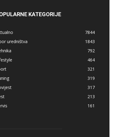
OPULARNE KATEGORIJE
ktualno
7844
bor uredništva
1843
ehnika
792
festyle
464
ort
321
uning
319
vijest
317
est
213
rvis
161