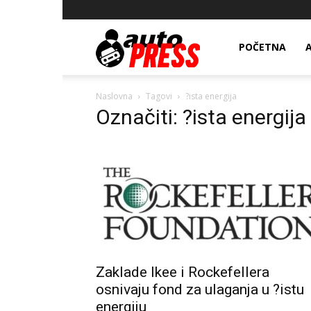
AutopressHR
POČETNA
Naslovna
Tagovi
?ista energija
Označiti: ?ista energija
Zaklade Ikee i Rockefellera
osnivaju fond za ulaganja u ?istu
energiju