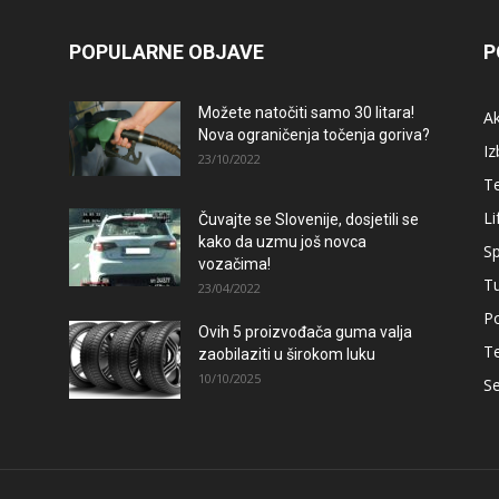
POPULARNE OBJAVE
P
Možete natočiti samo 30 litara!
A
Nova ograničenja točenja goriva?
Iz
23/10/2022
T
Li
Čuvajte se Slovenije, dosjetili se
kako da uzmu još novca
Sp
vozačima!
T
23/04/2022
Po
Ovih 5 proizvođača guma valja
T
zaobilaziti u širokom luku
10/10/2025
Se