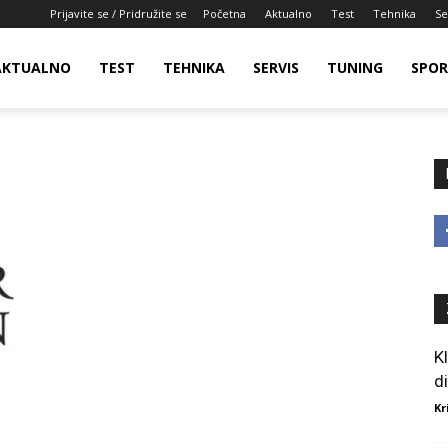
Prijavite se / Pridružite se
Početna
Aktualno
Test
Tehnika
Se
AKTUALNO
TEST
TEHNIKA
SERVIS
TUNING
SPO
K
d
Kr