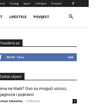
rvis
Tuning
Sport
Lifestyle
Povijest
RT
LIFESTYLE
POVIJEST
Povežimo se
86,315
Fans
LIKE
Zadnje objave
lima ne hladi? Ovo su mogući uzroci,
ijagnoza i popravci
istian Sikavičev
-
07/08/2026
0