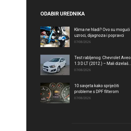
ODABIR UREDNIKA
Klima ne hladi? Ovo su mogući
uzroci, dijagnoza i popravci
07/08/2026
Test rabljenog: Chevrolet Aveo
1.3 D LT (2012.) – Mali dizelaš...
07/08/2026
10 savjeta kako spriječiti
probleme s DPF filterom
07/08/2026