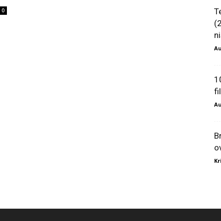
T
0
(
ni
Au
1
f
Au
B
o
Kr