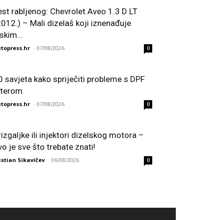
est rabljenog: Chevrolet Aveo 1.3 D LT
2012.) – Mali dizelaš koji iznenađuje
skim...
topress.hr
-
07/08/2026
0
0 savjeta kako spriječiti probleme s DPF
ilterom
topress.hr
-
07/08/2026
0
rizgaljke ili injektori dizelskog motora –
vo je sve što trebate znati!
istian Sikavičev
-
06/08/2026
0