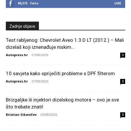
86,315
Fans
LIKE
Zadnje objave
Test rabljenog: Chevrolet Aveo 1.3 D LT (2012.) – Mali
dizelaš koji iznenađuje niskim...
Autopress.hr
-
07/08/2026
0
10 savjeta kako spriječiti probleme s DPF filterom
Autopress.hr
-
07/08/2026
0
Brizgaljke ili injektori dizelskog motora – ovo je sve
što trebate znati!
Kristian Sikavičev
-
06/08/2026
0