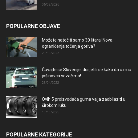
06/08/2026
POPULARNE OBJAVE
Možete natočiti samo 30 litara! Nova
ograničenja točenja goriva?
23/10/2022
Čuvajte se Slovenije, dosjetili se kako da uzmu
još novca vozačima!
23/04/2022
Ovih 5 proizvođača guma valja zaobilaziti u
širokom luku
10/10/2025
POPULARNE KATEGORIJE