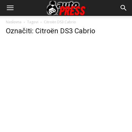
AutopressHR
Naslovna
Tagovi
Citroën DS3 Cabrio
Označiti: Citroën DS3 Cabrio