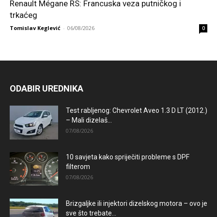
Renault Mégane RS: Francuska veza putničkog i
trkaćeg
Tomislav Keglević
-
06/08/2026
0
ODABIR UREDNIKA
Test rabljenog: Chevrolet Aveo 1.3 D LT (2012.)
– Mali dizelaš...
07/08/2026
10 savjeta kako spriječiti probleme s DPF
filterom
07/08/2026
Brizgaljke ili injektori dizelskog motora – ovo je
sve što trebate...