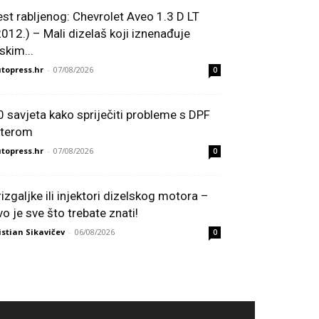
est rabljenog: Chevrolet Aveo 1.3 D LT
2012.) – Mali dizelaš koji iznenađuje
skim...
topress.hr
-
07/08/2026
0
0 savjeta kako spriječiti probleme s DPF
ilterom
topress.hr
-
07/08/2026
0
rizgaljke ili injektori dizelskog motora –
vo je sve što trebate znati!
istian Sikavičev
-
06/08/2026
0