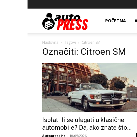
AutopressHR
POČETNA
Naslovna
Tagovi
Citroen SM
Označiti: Citroen SM
Isplati li se ulagati u klasične
automobile? Da, ako znate što...
Autopress.hr
-
10/05/2026