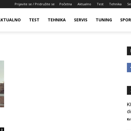
Prijavite se / Pridružite se
Početna
Aktualno
Test
Tehnika
Se
AKTUALNO
TEST
TEHNIKA
SERVIS
TUNING
SPO
K
d
Kr
0