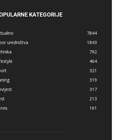
OPULARNE KATEGORIJE
ktualno
7844
bor uredništva
1843
ehnika
792
festyle
464
ort
321
uning
319
vijest
317
est
213
rvis
161