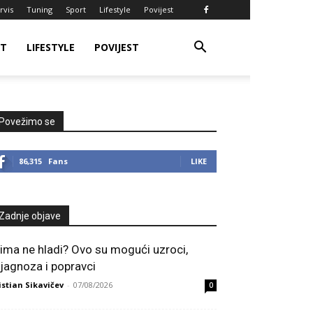
rvis
Tuning
Sport
Lifestyle
Povijest
RT
LIFESTYLE
POVIJEST
Povežimo se
86,315
Fans
LIKE
Zadnje objave
lima ne hladi? Ovo su mogući uzroci,
ijagnoza i popravci
istian Sikavičev
-
07/08/2026
0