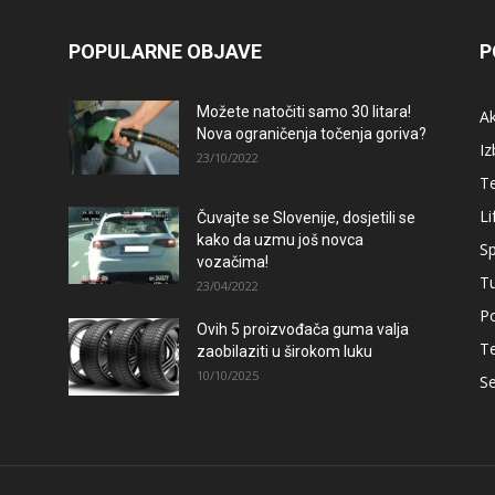
POPULARNE OBJAVE
P
Možete natočiti samo 30 litara!
A
Nova ograničenja točenja goriva?
Iz
23/10/2022
T
Li
Čuvajte se Slovenije, dosjetili se
kako da uzmu još novca
Sp
vozačima!
T
23/04/2022
Po
Ovih 5 proizvođača guma valja
T
zaobilaziti u širokom luku
10/10/2025
Se