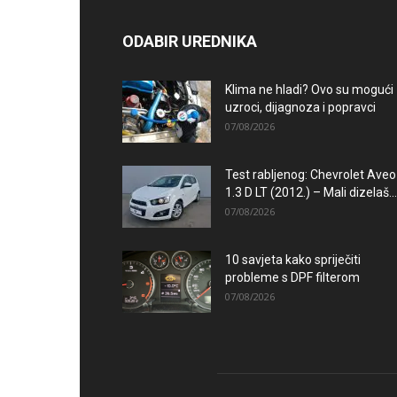
ODABIR UREDNIKA
Klima ne hladi? Ovo su mogući
uzroci, dijagnoza i popravci
07/08/2026
Test rabljenog: Chevrolet Aveo
1.3 D LT (2012.) – Mali dizelaš...
07/08/2026
10 savjeta kako spriječiti
probleme s DPF filterom
07/08/2026