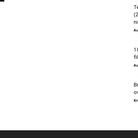
T
(
ni
Au
1
f
Au
B
o
Kr