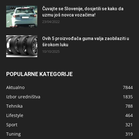
Čuvajte se Slovenije, dosjetili se kako da
uzmu još novca vozačima!
23/04/2022
Ovih 5 proizvođača guma valja zaobilaziti u
širokom luku
10/10/2025
POPULARNE KATEGORIJE
Aktualno
7844
Izbor uredništva
1835
Tehnika
788
Lifestyle
464
Sport
321
Tuning
319