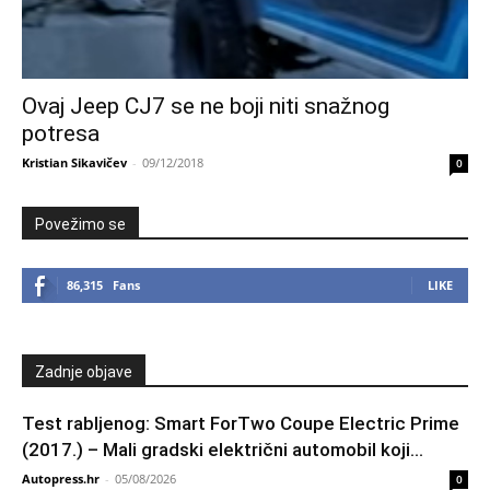
Ovaj Jeep CJ7 se ne boji niti snažnog
potresa
Kristian Sikavičev
-
09/12/2018
0
Povežimo se
86,315
Fans
LIKE
Zadnje objave
Test rabljenog: Smart ForTwo Coupe Electric Prime
(2017.) – Mali gradski električni automobil koji...
Autopress.hr
-
05/08/2026
0