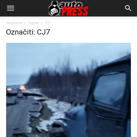
AutopressHR
Naslovna
Tagovi
CJ7
Označiti: CJ7