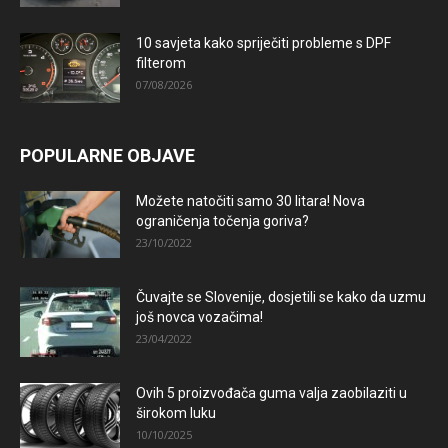
10 savjeta kako spriječiti probleme s DPF
filterom
07/08/2026
POPULARNE OBJAVE
Možete natočiti samo 30 litara! Nova
ograničenja točenja goriva?
23/10/2022
Čuvajte se Slovenije, dosjetili se kako da uzmu
još novca vozačima!
23/04/2022
Ovih 5 proizvođača guma valja zaobilaziti u
širokom luku
10/10/2025