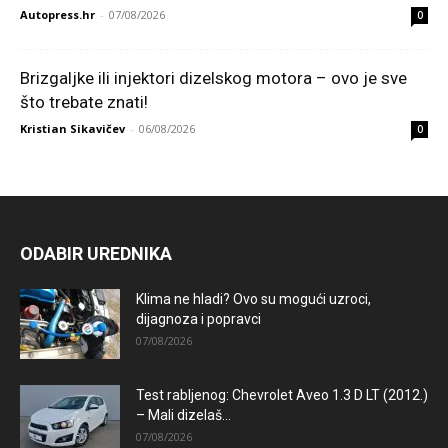
Autopress.hr
-
07/08/2026
0
Brizgaljke ili injektori dizelskog motora – ovo je sve
što trebate znati!
Kristian Sikavičev
-
06/08/2026
0
ODABIR UREDNIKA
Klima ne hladi? Ovo su mogući uzroci,
dijagnoza i popravci
07/08/2026
Test rabljenog: Chevrolet Aveo 1.3 D LT (2012.)
– Mali dizelaš...
07/08/2026