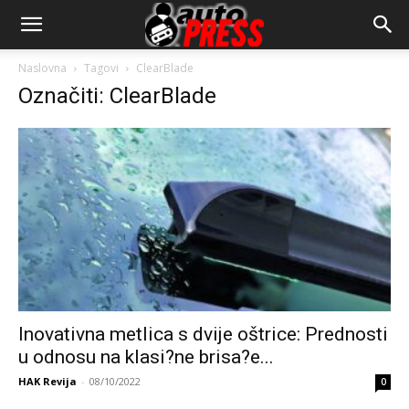
AutopressHR
Naslovna
Tagovi
ClearBlade
Označiti: ClearBlade
Inovativna metlica s dvije oštrice: Prednosti
u odnosu na klasi?ne brisa?e...
HAK Revija
-
08/10/2022
0