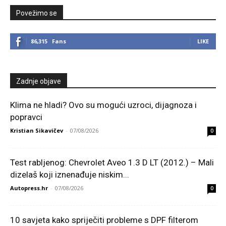
Povežimo se
86,315
Fans
LIKE
Zadnje objave
Klima ne hladi? Ovo su mogući uzroci, dijagnoza i
popravci
Kristian Sikavičev
-
07/08/2026
0
Test rabljenog: Chevrolet Aveo 1.3 D LT (2012.) – Mali
dizelaš koji iznenađuje niskim...
Autopress.hr
-
07/08/2026
0
10 savjeta kako spriječiti probleme s DPF filterom