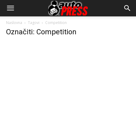
AutopressHR
Naslovna
Tagovi
Competition
Označiti: Competition