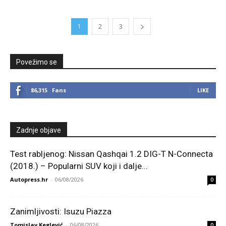
1
2
3
Povežimo se
86,315
Fans
LIKE
Zadnje objave
Test rabljenog: Nissan Qashqai 1.2 DIG-T N-Connecta
(2018.) – Popularni SUV koji i dalje...
Autopress.hr
-
06/08/2026
0
Zanimljivosti: Isuzu Piazza
Tomislav Keglević
-
06/08/2026
0