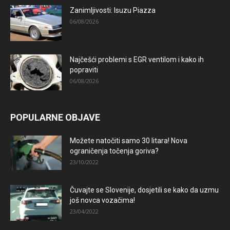
Zanimljivosti: Isuzu Piazza
06/08/2026
Najčešći problemi s EGR ventilom i kako ih
popraviti
06/08/2026
POPULARNE OBJAVE
Možete natočiti samo 30 litara! Nova
ograničenja točenja goriva?
23/10/2022
Čuvajte se Slovenije, dosjetili se kako da uzmu
još novca vozačima!
23/04/2022