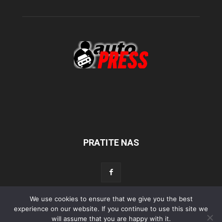
PRATITE NAS
We use cookies to ensure that we give you the best
experience on our website. If you continue to use this site we
Početna
Aktualno
Test
Tehnika
Servis
Tuning
Sport
will assume that you are happy with it.
Lifestyle
Povijest