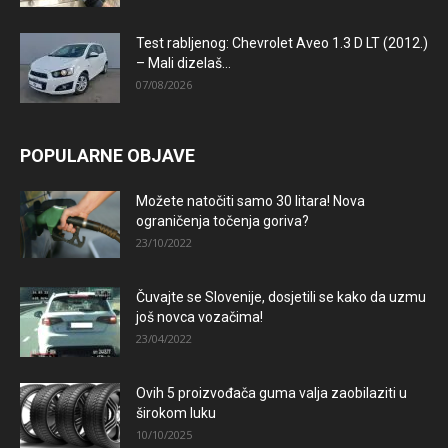
Test rabljenog: Chevrolet Aveo 1.3 D LT (2012.)
– Mali dizelaš...
07/08/2026
POPULARNE OBJAVE
Možete natočiti samo 30 litara! Nova
ograničenja točenja goriva?
23/10/2022
Čuvajte se Slovenije, dosjetili se kako da uzmu
još novca vozačima!
23/04/2022
Ovih 5 proizvođača guma valja zaobilaziti u
širokom luku
10/10/2025