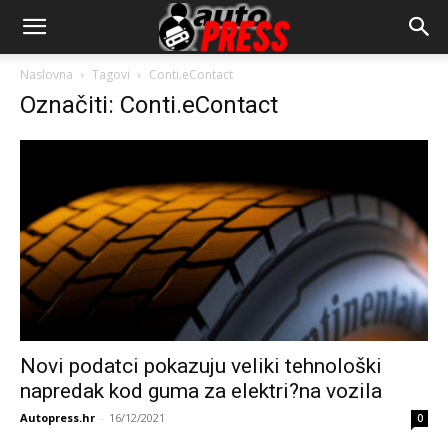
AutopressHR
Naslovna
Tagovi
Conti.eContact
Označiti: Conti.eContact
Novi podatci pokazuju veliki tehnološki
napredak kod guma za elektri?na vozila
Autopress.hr
-
16/12/2021
0