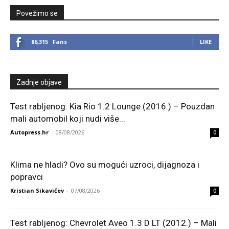
Povežimo se
86,315
Fans
LIKE
Zadnje objave
Test rabljenog: Kia Rio 1.2 Lounge (2016.) – Pouzdan
mali automobil koji nudi više...
Autopress.hr
-
08/08/2026
0
Klima ne hladi? Ovo su mogući uzroci, dijagnoza i
popravci
Kristian Sikavičev
-
07/08/2026
0
Test rabljenog: Chevrolet Aveo 1.3 D LT (2012.) – Mali