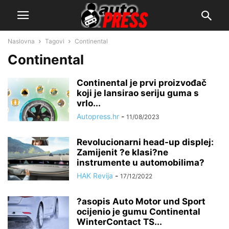
Naslovna
Tagovi
Continental
Continental
Continental je prvi proizvođač
koji je lansirao seriju guma s
vrlo...
Autopress.hr
-
11/08/2023
Revolucionarni head-up displej:
Zamijenit ?e klasi?ne
instrumente u automobilima?
HAK Revija
-
17/12/2022
?asopis Auto Motor und Sport
ocijenio je gumu Continental
WinterContact TS...