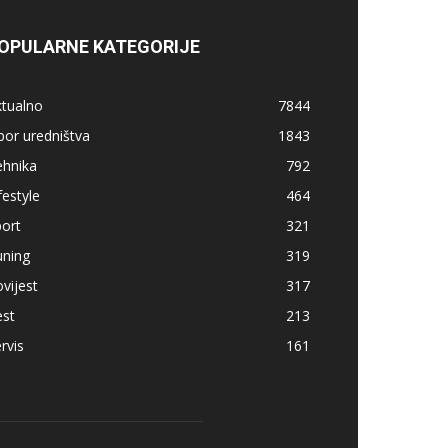
OPULARNE KATEGORIJE
ktualno
7844
bor uredništva
1843
ehnika
792
festyle
464
ort
321
uning
319
vijest
317
est
213
rvis
161