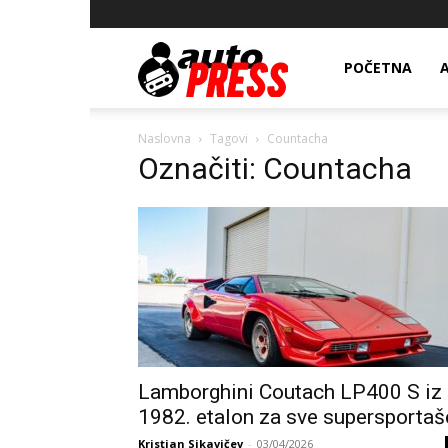
AutopressHR
POČETNA
Naslovna
Tagovi
Countacha
Označiti: Countacha
Lamborghini Coutach LP400 S iz
1982. etalon za sve supersportaš
Kristian Sikavičev
-
03/04/2026