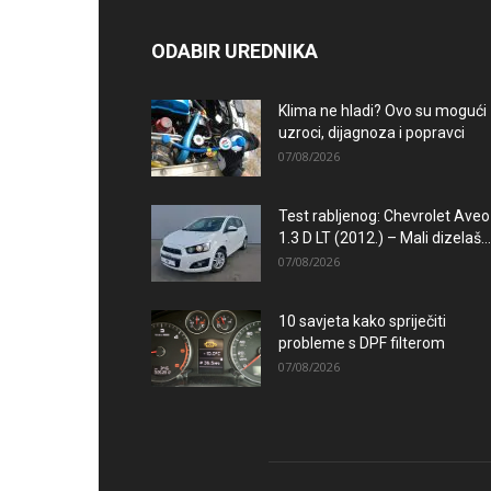
ODABIR UREDNIKA
Klima ne hladi? Ovo su mogući
uzroci, dijagnoza i popravci
07/08/2026
Test rabljenog: Chevrolet Aveo
1.3 D LT (2012.) – Mali dizelaš...
07/08/2026
10 savjeta kako spriječiti
probleme s DPF filterom
07/08/2026