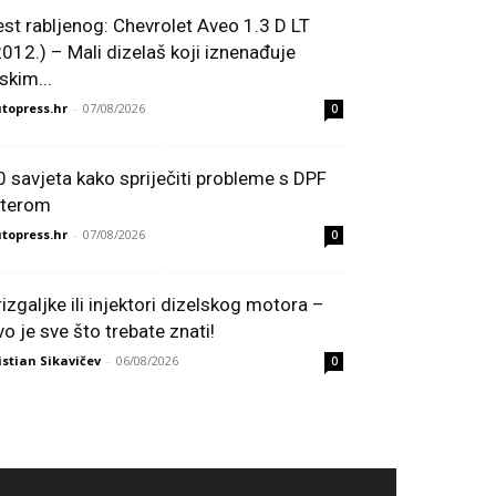
est rabljenog: Chevrolet Aveo 1.3 D LT
2012.) – Mali dizelaš koji iznenađuje
skim...
topress.hr
-
07/08/2026
0
0 savjeta kako spriječiti probleme s DPF
ilterom
topress.hr
-
07/08/2026
0
rizgaljke ili injektori dizelskog motora –
vo je sve što trebate znati!
istian Sikavičev
-
06/08/2026
0