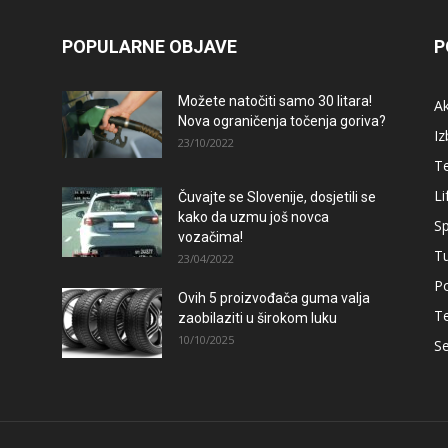
POPULARNE OBJAVE
P
Možete natočiti samo 30 litara!
A
Nova ograničenja točenja goriva?
Iz
23/10/2022
T
Li
Čuvajte se Slovenije, dosjetili se
kako da uzmu još novca
Sp
vozačima!
T
23/04/2022
Po
Ovih 5 proizvođača guma valja
T
zaobilaziti u širokom luku
10/10/2025
Se