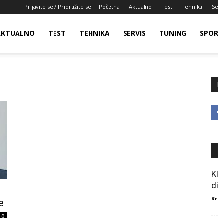
Prijavite se / Pridružite se
Početna
Aktualno
Test
Tehnika
Se
AKTUALNO
TEST
TEHNIKA
SERVIS
TUNING
SPO
K
d
Kr
e
0