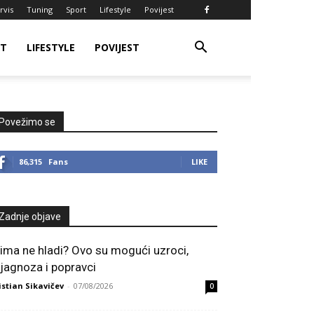
rvis
Tuning
Sport
Lifestyle
Povijest
RT
LIFESTYLE
POVIJEST
Povežimo se
86,315
Fans
LIKE
Zadnje objave
lima ne hladi? Ovo su mogući uzroci,
ijagnoza i popravci
istian Sikavičev
-
07/08/2026
0