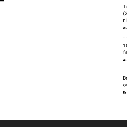
T
(
ni
Au
1
f
Au
B
o
Kr