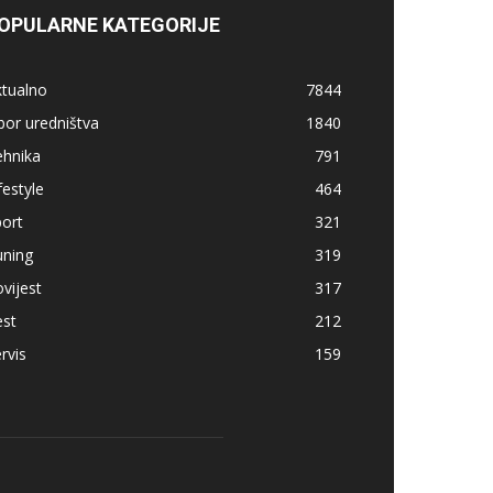
OPULARNE KATEGORIJE
ktualno
7844
bor uredništva
1840
ehnika
791
festyle
464
ort
321
uning
319
vijest
317
est
212
rvis
159