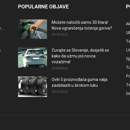
POPULARNE OBJAVE
P
Možete natočiti samo 30 litara!
A
..
Nova ograničenja točenja goriva?
Iz
23/10/2022
T
Li
a
Čuvajte se Slovenije, dosjetili se
kako da uzmu još novca
Sp
vozačima!
T
23/04/2022
Po
Ovih 5 proizvođača guma valja
–
T
zaobilaziti u širokom luku
10/10/2025
Se