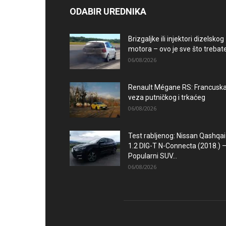
ODABIR UREDNIKA
Brizgaljke ili injektori dizelskog
motora – ovo je sve što trebate.
06/08/2026
Renault Mégane RS: Francusk
veza putničkog i trkaćeg
06/08/2026
Test rabljenog: Nissan Qashqai
1.2 DIG-T N-Connecta (2018.) 
Popularni SUV...
06/08/2026