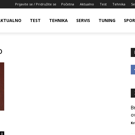
Prijavite se / Pridružite se
Početna
Aktualno
Test
Tehnika
Se
AKTUALNO
TEST
TEHNIKA
SERVIS
TUNING
SPO
o
B
o
Kr
0