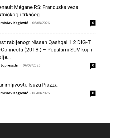
enault Mégane RS: Francuska veza
utničkog i trkaćeg
mislav Keglević
-
06/08/2026
0
est rabljenog: Nissan Qashqai 1.2 DIG-T
-Connecta (2018.) – Popularni SUV koji i
lje...
topress.hr
-
06/08/2026
0
animljivosti: Isuzu Piazza
mislav Keglević
-
06/08/2026
0