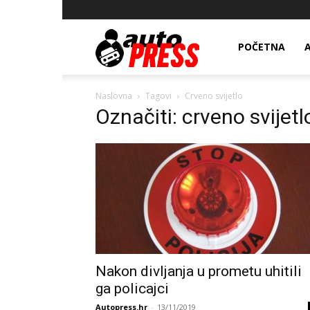
AutopressHR
POČETNA
Naslovna
Tagovi
Crveno svijetlo
Označiti: crveno svijetl
Nakon divljanja u prometu uhitili
ga policajci
Autopress.hr
-
13/11/2019