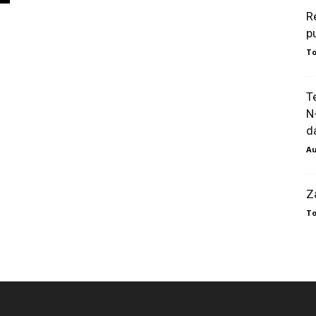
R
p
To
T
N
da
Au
Z
To