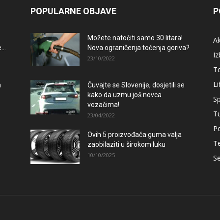
POPULARNE OBJAVE
P
Možete natočiti samo 30 litara!
A
..
Nova ograničenja točenja goriva?
Iz
23/10/2022
T
Li
a
Čuvajte se Slovenije, dosjetili se
kako da uzmu još novca
Sp
vozačima!
T
23/04/2022
Po
Ovih 5 proizvođača guma valja
–
T
zaobilaziti u širokom luku
10/10/2025
Se