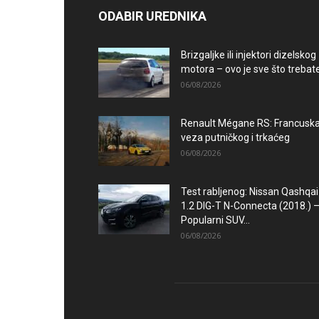
ODABIR UREDNIKA
Brizgaljke ili injektori dizelskog
motora – ovo je sve što trebate.
06/08/2026
Renault Mégane RS: Francusk
veza putničkog i trkaćeg
06/08/2026
Test rabljenog: Nissan Qashqai
1.2 DIG-T N-Connecta (2018.) 
Popularni SUV...
06/08/2026