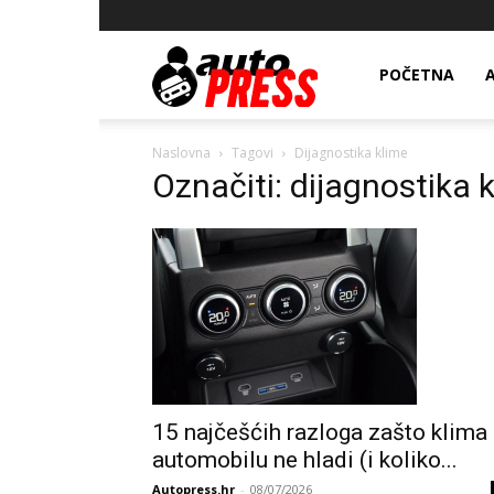
AutopressHR
POČETNA
Naslovna
Tagovi
Dijagnostika klime
Označiti: dijagnostika 
15 najčešćih razloga zašto klima
automobilu ne hladi (i koliko...
Autopress.hr
-
08/07/2026