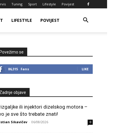
rvis
Tuning
Sport
Lifestyle
Povijest
RT
LIFESTYLE
POVIJEST
Povežimo se
86,315
Fans
LIKE
Zadnje objave
rizgaljke ili injektori dizelskog motora –
vo je sve što trebate znati!
istian Sikavičev
-
06/08/2026
0