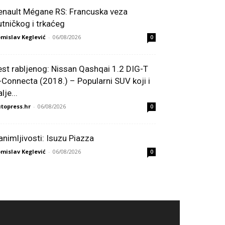
enault Mégane RS: Francuska veza
utničkog i trkaćeg
mislav Keglević
-
06/08/2026
0
est rabljenog: Nissan Qashqai 1.2 DIG-T
-Connecta (2018.) – Popularni SUV koji i
lje...
topress.hr
-
06/08/2026
0
animljivosti: Isuzu Piazza
mislav Keglević
-
06/08/2026
0