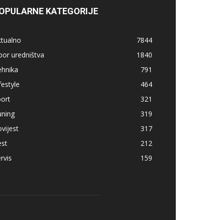
OPULARNE KATEGORIJE
ktualno
7844
bor uredništva
1840
ehnika
791
festyle
464
ort
321
uning
319
vijest
317
est
212
rvis
159