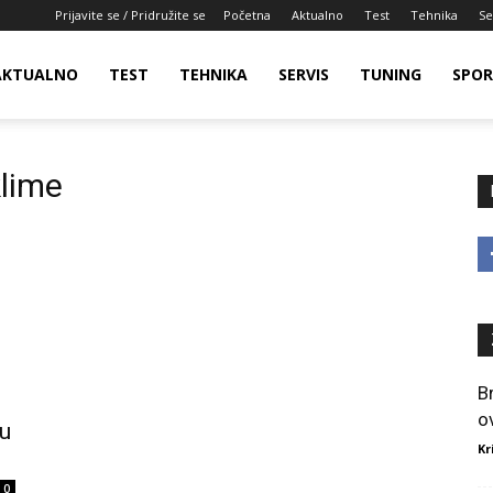
Prijavite se / Pridružite se
Početna
Aktualno
Test
Tehnika
Se
AKTUALNO
TEST
TEHNIKA
SERVIS
TUNING
SPO
klime
B
o
 u
Kr
0