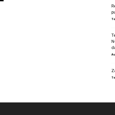
R
p
To
T
N
da
Au
Z
To