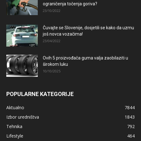
ograničenja točenja goriva?
23/10/2022
Čuvajte se Slovenije, dosjetili se kako da uzmu
još novca vozačima!
23/04/2022
Ovih 5 proizvođača guma valja zaobilaziti u
širokom luku
10/10/2025
POPULARNE KATEGORIJE
Aktualno
7844
Izbor uredništva
1843
Tehnika
792
Lifestyle
464