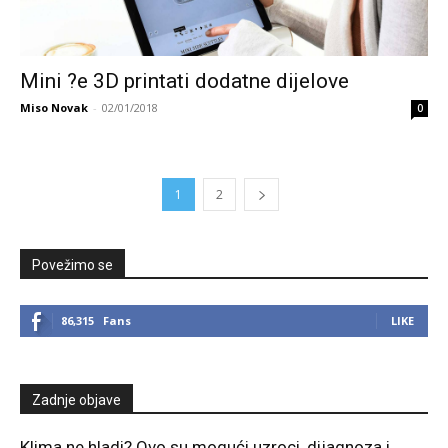
Mini ?e 3D printati dodatne dijelove
Miso Novak
-
02/01/2018
0
1
2
Povežimo se
86,315
Fans
LIKE
Zadnje objave
Klima ne hladi? Ovo su mogući uzroci, dijagnoza i