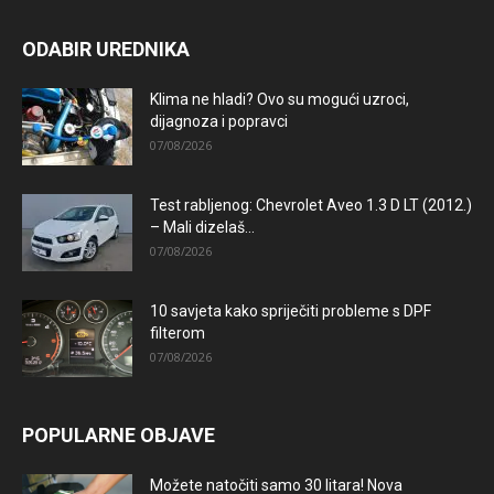
ODABIR UREDNIKA
Klima ne hladi? Ovo su mogući uzroci,
dijagnoza i popravci
07/08/2026
Test rabljenog: Chevrolet Aveo 1.3 D LT (2012.)
– Mali dizelaš...
07/08/2026
10 savjeta kako spriječiti probleme s DPF
filterom
07/08/2026
POPULARNE OBJAVE
Možete natočiti samo 30 litara! Nova