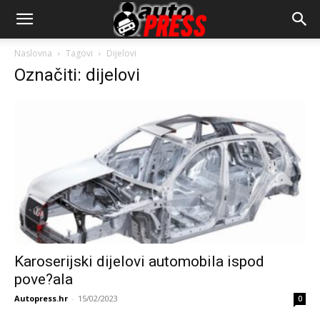
AutopressHR
Naslovna
Tagovi
Dijelovi
Označiti: dijelovi
Karoserijski dijelovi automobila ispod
pove?ala
Autopress.hr
-
15/02/2023
0