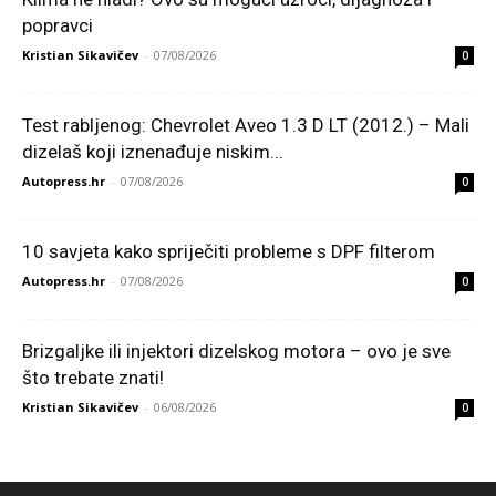
popravci
Kristian Sikavičev
-
07/08/2026
0
Test rabljenog: Chevrolet Aveo 1.3 D LT (2012.) – Mali
dizelaš koji iznenađuje niskim...
Autopress.hr
-
07/08/2026
0
10 savjeta kako spriječiti probleme s DPF filterom
Autopress.hr
-
07/08/2026
0
Brizgaljke ili injektori dizelskog motora – ovo je sve
što trebate znati!
Kristian Sikavičev
-
06/08/2026
0