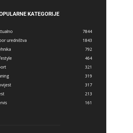
OPULARNE KATEGORIJE
ktualno
7844
bor uredništva
1843
ehnika
792
festyle
464
ort
321
uning
319
vijest
317
est
213
rvis
161