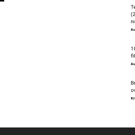
T
(
ni
Au
1
f
Au
B
o
Kr