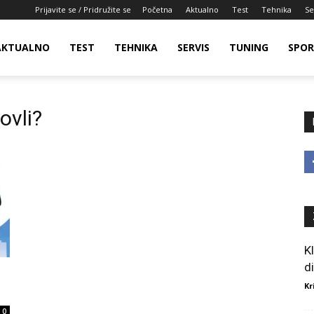
Prijavite se / Pridružite se
Početna
Aktualno
Test
Tehnika
Se
AKTUALNO
TEST
TEHNIKA
SERVIS
TUNING
SPO
ovli?
K
d
Kr
0