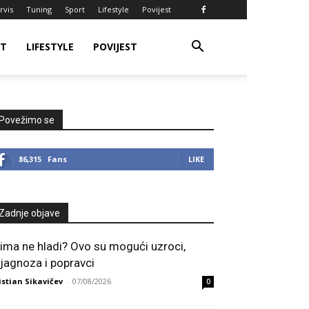
rvis
Tuning
Sport
Lifestyle
Povijest
RT
LIFESTYLE
POVIJEST
Povežimo se
86,315
Fans
LIKE
Zadnje objave
lima ne hladi? Ovo su mogući uzroci,
ijagnoza i popravci
istian Sikavičev
-
07/08/2026
0