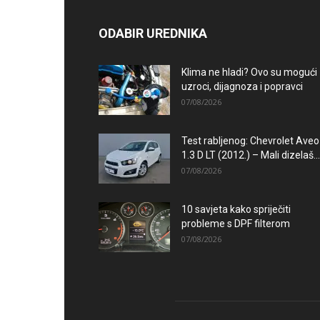
ODABIR UREDNIKA
Klima ne hladi? Ovo su mogući
uzroci, dijagnoza i popravci
07/08/2026
Test rabljenog: Chevrolet Aveo
1.3 D LT (2012.) – Mali dizelaš...
07/08/2026
10 savjeta kako spriječiti
probleme s DPF filterom
07/08/2026