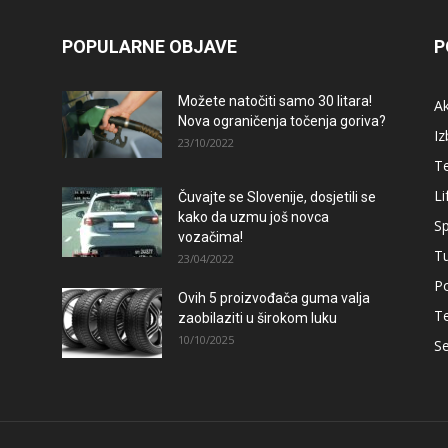
POPULARNE OBJAVE
P
Možete natočiti samo 30 litara!
A
Nova ograničenja točenja goriva?
Iz
23/10/2022
T
Li
Čuvajte se Slovenije, dosjetili se
kako da uzmu još novca
Sp
vozačima!
T
23/04/2022
Po
Ovih 5 proizvođača guma valja
T
zaobilaziti u širokom luku
10/10/2025
Se