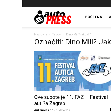
AutopressHR
POČETNA
Naslovna
Tagovi
Dino Mili?-Jakovli?
Označiti: Dino Mili?-Jak
Ove subote je 11. FAZ – Festival
auti?a Zagreb
Autopress.hr
-
13/06/2019