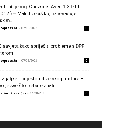
est rabljenog: Chevrolet Aveo 1.3 D LT
2012.) – Mali dizelaš koji iznenađuje
skim...
topress.hr
-
07/08/2026
0
0 savjeta kako spriječiti probleme s DPF
ilterom
topress.hr
-
07/08/2026
0
rizgaljke ili injektori dizelskog motora –
vo je sve što trebate znati!
istian Sikavičev
-
06/08/2026
0