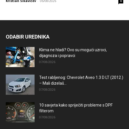
Kristian Sikavičev
-
06/08/2026
0
ODABIR UREDNIKA
Klima ne hladi? Ovo su mogući uzroci,
dijagnoza i popravci
07/08/2026
Test rabljenog: Chevrolet Aveo 1.3 D LT (2012.)
– Mali dizelaš...
07/08/2026
10 savjeta kako spriječiti probleme s DPF
filterom
07/08/2026