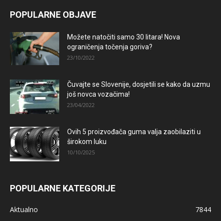
POPULARNE OBJAVE
Možete natočiti samo 30 litara! Nova
ograničenja točenja goriva?
23/10/2022
Čuvajte se Slovenije, dosjetili se kako da uzmu
još novca vozačima!
23/04/2022
Ovih 5 proizvođača guma valja zaobilaziti u
širokom luku
10/10/2025
POPULARNE KATEGORIJE
Aktualno
7844