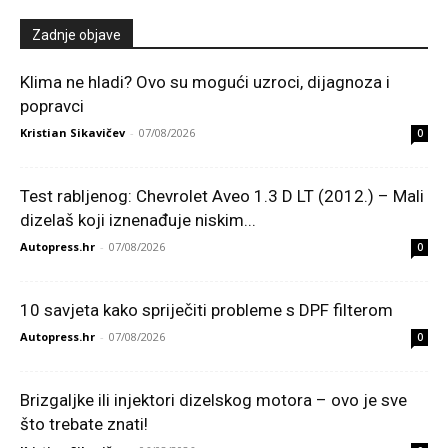
Zadnje objave
Klima ne hladi? Ovo su mogući uzroci, dijagnoza i
popravci
Kristian Sikavičev
-
07/08/2026
0
Test rabljenog: Chevrolet Aveo 1.3 D LT (2012.) – Mali
dizelaš koji iznenađuje niskim...
Autopress.hr
-
07/08/2026
0
10 savjeta kako spriječiti probleme s DPF filterom
Autopress.hr
-
07/08/2026
0
Brizgaljke ili injektori dizelskog motora – ovo je sve
što trebate znati!