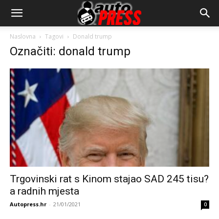
AutopressHR
Naslovna
Tagovi
Donald trump
Označiti: donald trump
Trgovinski rat s Kinom stajao SAD 245 tisu?
a radnih mjesta
Autopress.hr
-
21/01/2021
0