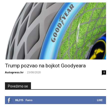
Trump pozvao na bojkot Goodyeara
Autopress.hr
-
23/08/2020
0
Povežimo se
86,315
Fans
LIKE