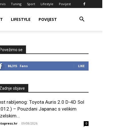
rvis
Tuning
Sport
Lifestyle
Povijest
RT
LIFESTYLE
POVIJEST
Povežimo se
86,315
Fans
LIKE
Zadnje objave
est rabljenog: Toyota Auris 2.0 D-4D Sol
2012.) – Pouzdani Japanac s velikim
zelskim...
topress.hr
-
09/08/2026
0