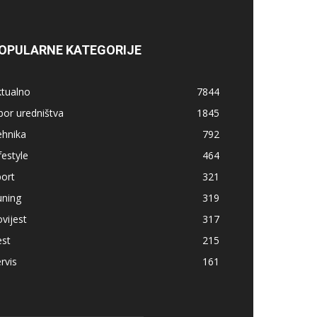
OPULARNE KATEGORIJE
ktualno
7844
bor uredništva
1845
ehnika
792
festyle
464
ort
321
uning
319
vijest
317
est
215
rvis
161