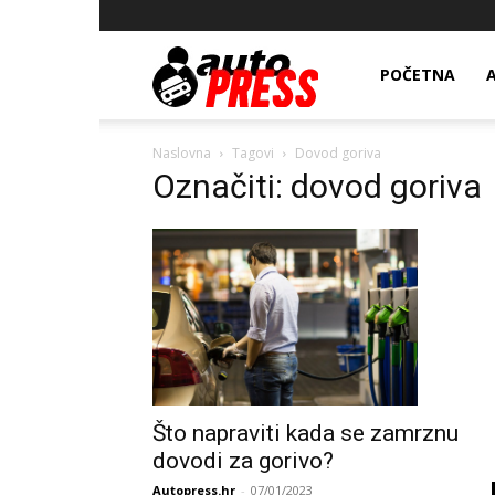
AutopressHR
POČETNA
Naslovna
Tagovi
Dovod goriva
Označiti: dovod goriva
Što napraviti kada se zamrznu
dovodi za gorivo?
Autopress.hr
-
07/01/2023