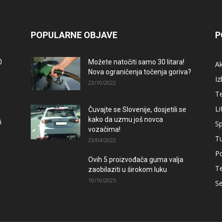
POPULARNE OBJAVE
P
0
Možete natočiti samo 30 litara!
A
Nova ograničenja točenja goriva?
Iz
23/10/2022
T
Li
Čuvajte se Slovenije, dosjetili se
kako da uzmu još novca
i
Sp
vozačima!
T
23/04/2022
Po
Ovih 5 proizvođača guma valja
T
zaobilaziti u širokom luku
10/10/2025
Se