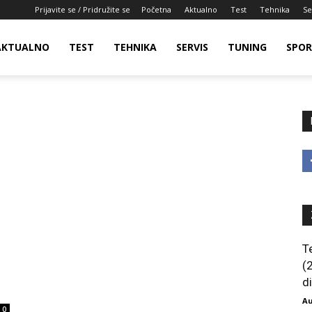
Prijavite se / Pridružite se
Početna
Aktualno
Test
Tehnika
Se
AKTUALNO
TEST
TEHNIKA
SERVIS
TUNING
SPO
T
(
di
Au
0