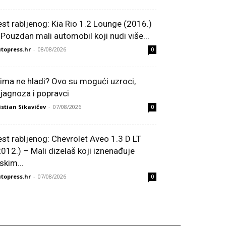
est rabljenog: Kia Rio 1.2 Lounge (2016.)
 Pouzdan mali automobil koji nudi više...
topress.hr
-
08/08/2026
0
lima ne hladi? Ovo su mogući uzroci,
ijagnoza i popravci
istian Sikavičev
-
07/08/2026
0
est rabljenog: Chevrolet Aveo 1.3 D LT
2012.) – Mali dizelaš koji iznenađuje
skim...
topress.hr
-
07/08/2026
0