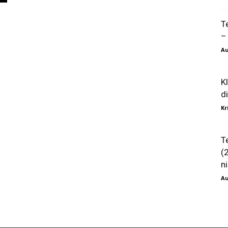
T
–
Au
K
d
Kr
T
(
ni
Au