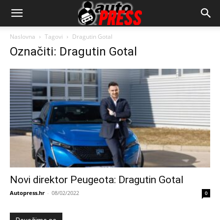
AutopressHR
Naslovna
Tagovi
Dragutin Gotal
Označiti: Dragutin Gotal
Novi direktor Peugeota: Dragutin Gotal
Autopress.hr
-
08/02/2022
0