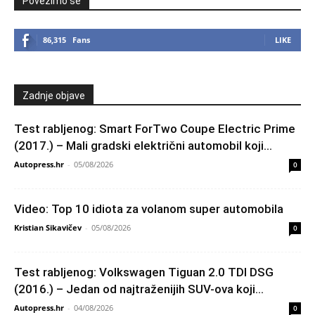
Povežimo se
86,315
Fans
LIKE
Zadnje objave
Test rabljenog: Smart ForTwo Coupe Electric Prime
(2017.) – Mali gradski električni automobil koji...
Autopress.hr
-
05/08/2026
0
Video: Top 10 idiota za volanom super automobila
Kristian Sikavičev
-
05/08/2026
0
Test rabljenog: Volkswagen Tiguan 2.0 TDI DSG
(2016.) – Jedan od najtraženijih SUV-ova koji...
Autopress.hr
-
04/08/2026
0