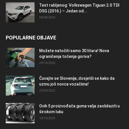
Test rabljenog: Volkswagen Tiguan 2.0 TDI
DSG (2016.) – Jedan od...
04/08/2026
POPULARNE OBJAVE
Možete natočiti samo 30 litara! Nova
ograničenja točenja goriva?
23/10/2022
Čuvajte se Slovenije, dosjetili se kako da
uzmu još novca vozačima!
23/04/2022
Ovih 5 proizvođača guma valja zaobilaziti u
širokom luku
10/10/2025