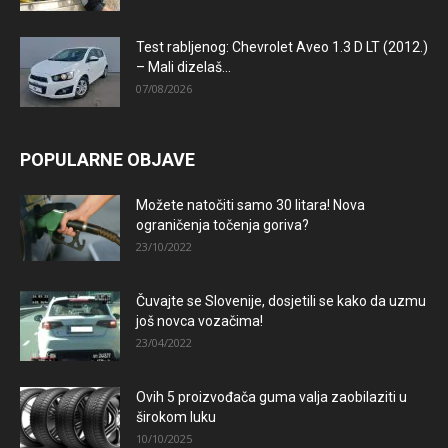
Test rabljenog: Chevrolet Aveo 1.3 D LT (2012.)
– Mali dizelaš...
07/08/2026
POPULARNE OBJAVE
Možete natočiti samo 30 litara! Nova
ograničenja točenja goriva?
23/10/2022
Čuvajte se Slovenije, dosjetili se kako da uzmu
još novca vozačima!
23/04/2022
Ovih 5 proizvođača guma valja zaobilaziti u
širokom luku
10/10/2025