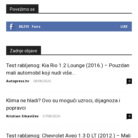
Povežimo se
86,315
Fans
LIKE
Zadnje objave
Test rabljenog: Kia Rio 1.2 Lounge (2016.) – Pouzdan
mali automobil koji nudi više...
Autopress.hr
-
08/08/2026
0
Klima ne hladi? Ovo su mogući uzroci, dijagnoza i
popravci
Kristian Sikavičev
-
07/08/2026
0
Test rabljenog: Chevrolet Aveo 1.3 D LT (2012.) – Mali