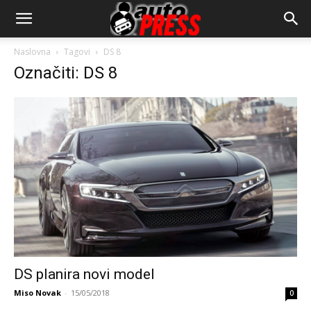
AutopressHR
Naslovna
Tagovi
DS 8
Označiti: DS 8
DS planira novi model
Miso Novak
-
15/05/2018
0