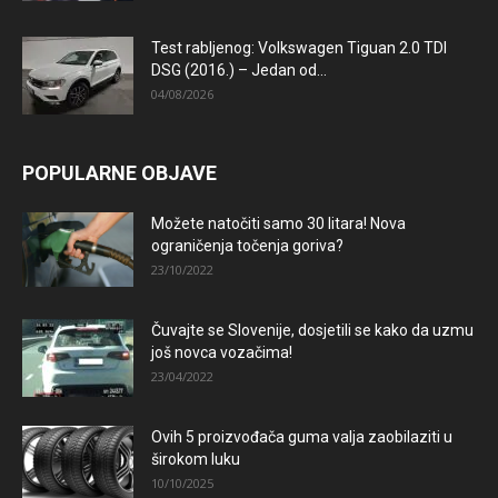
Test rabljenog: Volkswagen Tiguan 2.0 TDI
DSG (2016.) – Jedan od...
04/08/2026
POPULARNE OBJAVE
Možete natočiti samo 30 litara! Nova
ograničenja točenja goriva?
23/10/2022
Čuvajte se Slovenije, dosjetili se kako da uzmu
još novca vozačima!
23/04/2022
Ovih 5 proizvođača guma valja zaobilaziti u
širokom luku
10/10/2025