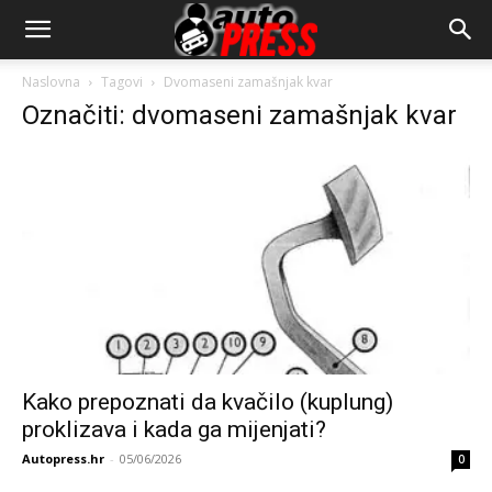
AutopressHR
Naslovna
Tagovi
Dvomaseni zamašnjak kvar
Označiti: dvomaseni zamašnjak kvar
Kako prepoznati da kvačilo (kuplung)
proklizava i kada ga mijenjati?
Autopress.hr
-
05/06/2026
0