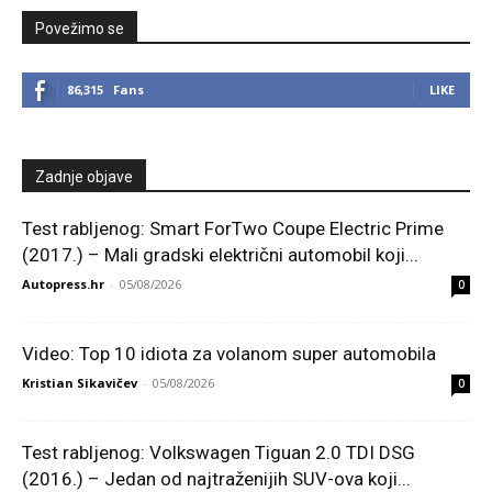
Povežimo se
86,315
Fans
LIKE
Zadnje objave
Test rabljenog: Smart ForTwo Coupe Electric Prime
(2017.) – Mali gradski električni automobil koji...
Autopress.hr
-
05/08/2026
0
Video: Top 10 idiota za volanom super automobila
Kristian Sikavičev
-
05/08/2026
0
Test rabljenog: Volkswagen Tiguan 2.0 TDI DSG
(2016.) – Jedan od najtraženijih SUV-ova koji...