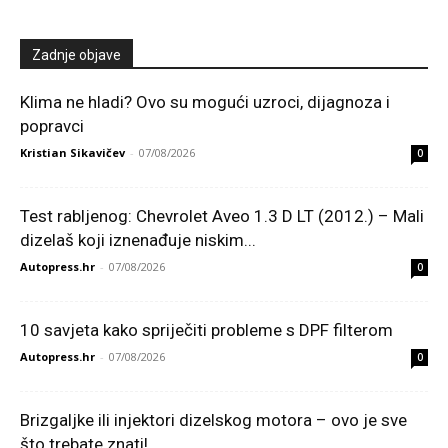
Zadnje objave
Klima ne hladi? Ovo su mogući uzroci, dijagnoza i
popravci
Kristian Sikavičev
-
07/08/2026
0
Test rabljenog: Chevrolet Aveo 1.3 D LT (2012.) – Mali
dizelaš koji iznenađuje niskim...
Autopress.hr
-
07/08/2026
0
10 savjeta kako spriječiti probleme s DPF filterom
Autopress.hr
-
07/08/2026
0
Brizgaljke ili injektori dizelskog motora – ovo je sve
što trebate znati!