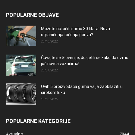
POPULARNE OBJAVE
Možete natočiti samo 30 litara! Nova
ograničenja točenja goriva?
23/10/2022
Čuvajte se Slovenije, dosjetili se kako da uzmu
još novca vozačima!
23/04/2022
Ovih 5 proizvođača guma valja zaobilaziti u
širokom luku
10/10/2025
POPULARNE KATEGORIJE
Aktualno
7844