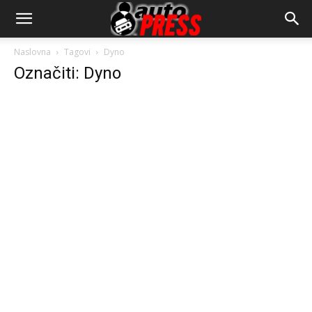
AutopressHR
Naslovna
Tagovi
Dyno
Označiti: Dyno