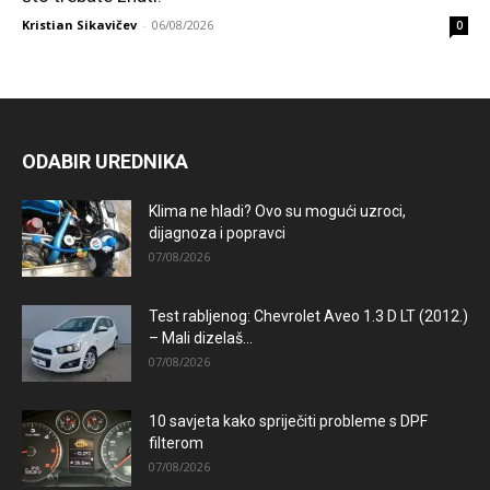
Kristian Sikavičev
-
06/08/2026
0
ODABIR UREDNIKA
Klima ne hladi? Ovo su mogući uzroci,
dijagnoza i popravci
07/08/2026
Test rabljenog: Chevrolet Aveo 1.3 D LT (2012.)
– Mali dizelaš...
07/08/2026
10 savjeta kako spriječiti probleme s DPF
filterom
07/08/2026