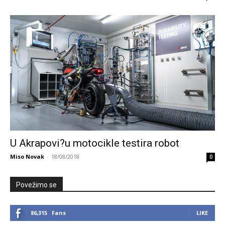
U Akrapovi?u motocikle testira robot
Miso Novak
-
18/08/2018
0
Povežimo se
86,315
Fans
LIKE