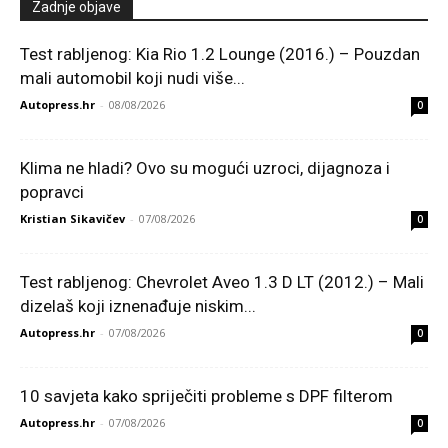
Zadnje objave
Test rabljenog: Kia Rio 1.2 Lounge (2016.) – Pouzdan
mali automobil koji nudi više...
Autopress.hr
-
08/08/2026
0
Klima ne hladi? Ovo su mogući uzroci, dijagnoza i
popravci
Kristian Sikavičev
-
07/08/2026
0
Test rabljenog: Chevrolet Aveo 1.3 D LT (2012.) – Mali
dizelaš koji iznenađuje niskim...
Autopress.hr
-
07/08/2026
0
10 savjeta kako spriječiti probleme s DPF filterom
Autopress.hr
-
07/08/2026
0