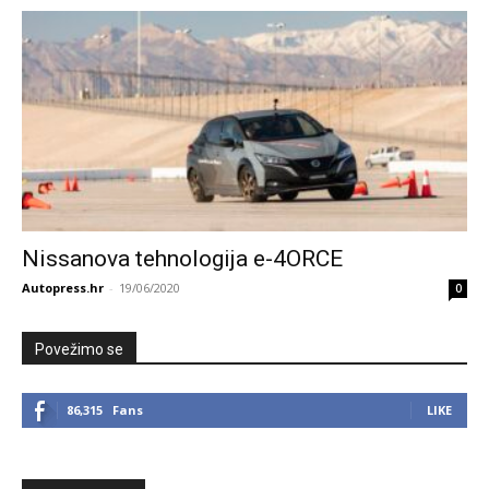
Nissanova tehnologija e-4ORCE
Autopress.hr
-
19/06/2020
0
Povežimo se
86,315
Fans
LIKE