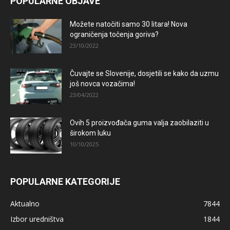
POPULARNE OBJAVE
Možete natočiti samo 30 litara! Nova
ograničenja točenja goriva?
23/10/2022
Čuvajte se Slovenije, dosjetili se kako da uzmu
još novca vozačima!
23/04/2022
Ovih 5 proizvođača guma valja zaobilaziti u
širokom luku
10/10/2025
POPULARNE KATEGORIJE
Aktualno
7844
Izbor uredništva
1844