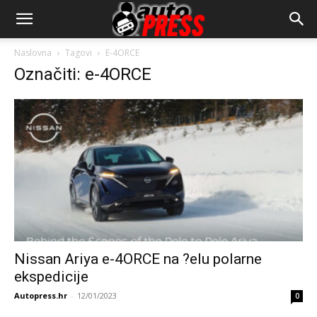
AutopressHR
Naslovna
Tagovi
E-4ORCE
Označiti: e-4ORCE
Nissan Ariya e-4ORCE na ?elu polarne
ekspedicije
Autopress.hr
-
12/01/2023
0