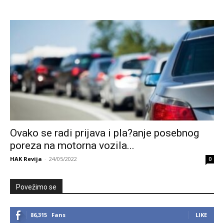
Ovako se radi prijava i pla?anje posebnog
poreza na motorna vozila...
HAK Revija
-
24/05/2022
0
Povežimo se
86,315
Fans
LIKE