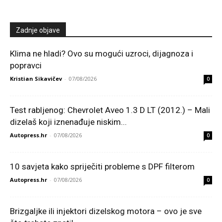
Zadnje objave
Klima ne hladi? Ovo su mogući uzroci, dijagnoza i
popravci
Kristian Sikavičev
-
07/08/2026
0
Test rabljenog: Chevrolet Aveo 1.3 D LT (2012.) – Mali
dizelaš koji iznenađuje niskim...
Autopress.hr
-
07/08/2026
0
10 savjeta kako spriječiti probleme s DPF filterom
Autopress.hr
-
07/08/2026
0
Brizgaljke ili injektori dizelskog motora – ovo je sve