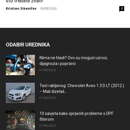
što trebate znati!
Kristian Sikavičev
-
06/08/2026
0
ODABIR UREDNIKA
Klima ne hladi? Ovo su mogući uzroci,
dijagnoza i popravci
07/08/2026
Test rabljenog: Chevrolet Aveo 1.3 D LT (2012.)
– Mali dizelaš...
07/08/2026
10 savjeta kako spriječiti probleme s DPF
filterom
07/08/2026