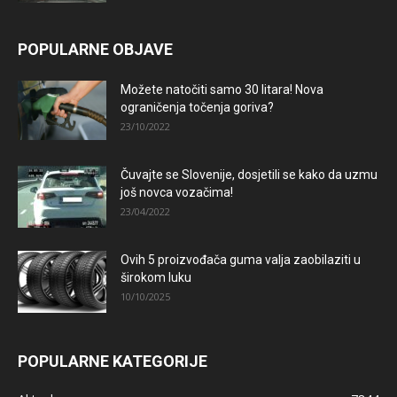
POPULARNE OBJAVE
Možete natočiti samo 30 litara! Nova
ograničenja točenja goriva?
23/10/2022
Čuvajte se Slovenije, dosjetili se kako da uzmu
još novca vozačima!
23/04/2022
Ovih 5 proizvođača guma valja zaobilaziti u
širokom luku
10/10/2025
POPULARNE KATEGORIJE