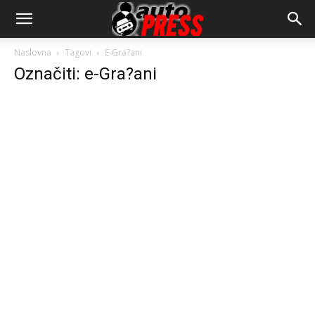
AutopressHR
Naslovna
Tagovi
E-Gra?ani
Označiti: e-Gra?ani