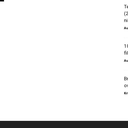
T
(
ni
Au
1
f
Au
B
o
Kr