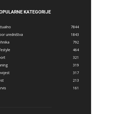
OPULARNE KATEGORIJE
ktualno
7844
bor uredništva
1843
ehnika
792
festyle
464
ort
321
uning
319
vijest
317
est
213
rvis
161