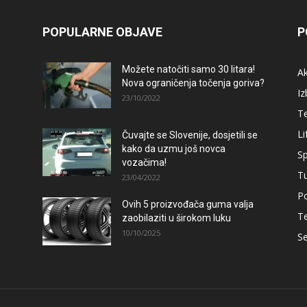
POPULARNE OBJAVE
P
Možete natočiti samo 30 litara!
A
Nova ograničenja točenja goriva?
Iz
23/10/2022
T
Li
Čuvajte se Slovenije, dosjetili se
kako da uzmu još novca
Sp
vozačima!
T
23/04/2022
Po
Ovih 5 proizvođača guma valja
T
zaobilaziti u širokom luku
10/10/2025
Se