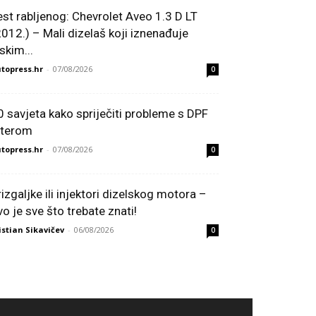
est rabljenog: Chevrolet Aveo 1.3 D LT
2012.) – Mali dizelaš koji iznenađuje
skim...
topress.hr
-
07/08/2026
0
0 savjeta kako spriječiti probleme s DPF
ilterom
topress.hr
-
07/08/2026
0
rizgaljke ili injektori dizelskog motora –
vo je sve što trebate znati!
istian Sikavičev
-
06/08/2026
0