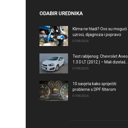
ODABIR UREDNIKA
Klima ne hladi? Ovo su mogući
uzroci, dijagnoza i popravci
07/08/2026
Test rabljenog: Chevrolet Aveo
1.3 D LT (2012.) – Mali dizelaš...
07/08/2026
10 savjeta kako spriječiti
probleme s DPF filterom
07/08/2026