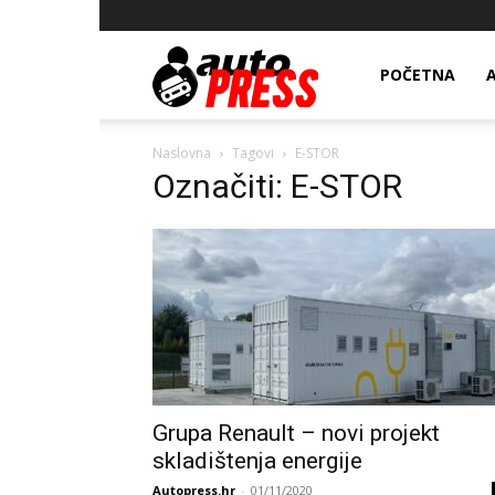
AutopressHR
POČETNA
Naslovna
Tagovi
E-STOR
Označiti: E-STOR
Grupa Renault – novi projekt
skladištenja energije
Autopress.hr
-
01/11/2020