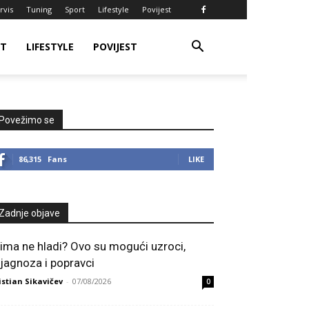
rvis
Tuning
Sport
Lifestyle
Povijest
RT
LIFESTYLE
POVIJEST
Povežimo se
86,315
Fans
LIKE
Zadnje objave
lima ne hladi? Ovo su mogući uzroci,
ijagnoza i popravci
istian Sikavičev
-
07/08/2026
0