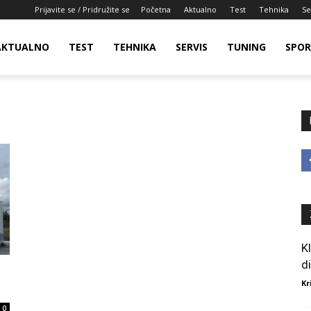
Prijavite se / Pridružite se
Početna
Aktualno
Test
Tehnika
Se
AKTUALNO
TEST
TEHNIKA
SERVIS
TUNING
SPO
K
d
Kr
0