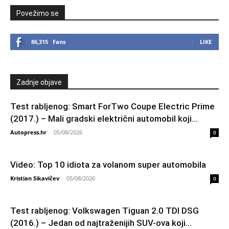
Povežimo se
86,315
Fans
LIKE
Zadnje objave
Test rabljenog: Smart ForTwo Coupe Electric Prime
(2017.) – Mali gradski električni automobil koji...
Autopress.hr
-
05/08/2026
0
Video: Top 10 idiota za volanom super automobila
Kristian Sikavičev
-
05/08/2026
0
Test rabljenog: Volkswagen Tiguan 2.0 TDI DSG
(2016.) – Jedan od najtraženijih SUV-ova koji...