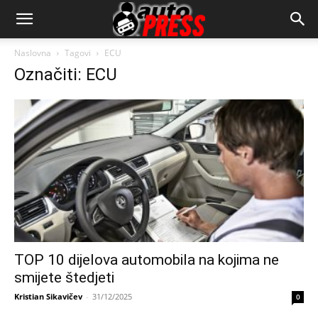
AutopressHR
Naslovna
Tagovi
ECU
Označiti: ECU
TOP 10 dijelova automobila na kojima ne
smijete štedjeti
Kristian Sikavičev
-
31/12/2025
0