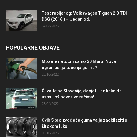
Test rabljenog: Volkswagen Tiguan 2.0 TDI
DSG (2016.) – Jedan od...
04/08/2026
POPULARNE OBJAVE
Možete natočiti samo 30 litara! Nova
ograničenja točenja goriva?
23/10/2022
Čuvajte se Slovenije, dosjetili se kako da
uzmu još novca vozačima!
23/04/2022
Ovih 5 proizvođača guma valja zaobilaziti u
širokom luku
10/10/2025