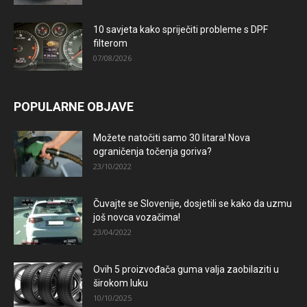
10 savjeta kako spriječiti probleme s DPF
filterom
07/08/2026
POPULARNE OBJAVE
Možete natočiti samo 30 litara! Nova
ograničenja točenja goriva?
23/10/2022
Čuvajte se Slovenije, dosjetili se kako da uzmu
još novca vozačima!
23/04/2022
Ovih 5 proizvođača guma valja zaobilaziti u
širokom luku
10/10/2025