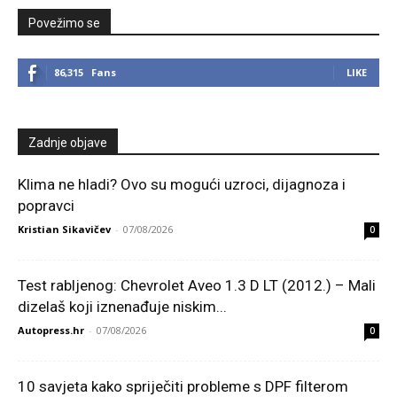
Povežimo se
86,315
Fans
LIKE
Zadnje objave
Klima ne hladi? Ovo su mogući uzroci, dijagnoza i
popravci
Kristian Sikavičev
-
07/08/2026
0
Test rabljenog: Chevrolet Aveo 1.3 D LT (2012.) – Mali
dizelaš koji iznenađuje niskim...
Autopress.hr
-
07/08/2026
0
10 savjeta kako spriječiti probleme s DPF filterom