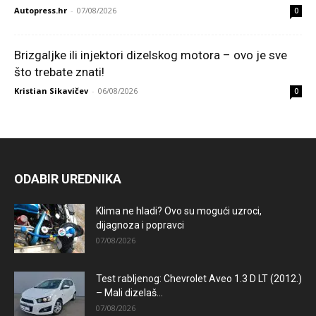
Autopress.hr
-
07/08/2026
0
Brizgaljke ili injektori dizelskog motora – ovo je sve
što trebate znati!
Kristian Sikavičev
-
06/08/2026
0
ODABIR UREDNIKA
Klima ne hladi? Ovo su mogući uzroci,
dijagnoza i popravci
07/08/2026
Test rabljenog: Chevrolet Aveo 1.3 D LT (2012.)
– Mali dizelaš...
07/08/2026