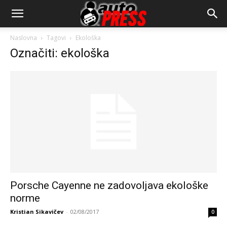
AutopressHR
Naslovna
Tagovi
Ekološka
Označiti: ekološka
Porsche Cayenne ne zadovoljava ekološke
norme
Kristian Sikavičev
-
02/08/2017
0