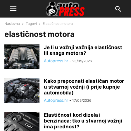
Naslovna
Tagovi
Elastičnost motora
elastičnost motora
Je li u vožnji važnija elastičnost
ili snaga motora?
Autopress.hr
-
23/05/2026
Kako prepoznati elastičan motor
u stvarnoj vožnji (i prije kupnje
automobila)
Autopress.hr
-
17/05/2026
Elastičnost kod dizela i
benzinaca: tko u stvarnoj vožnji
ima prednost?