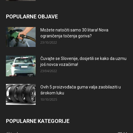
POPULARNE OBJAVE
Možete natočiti samo 30 litara! Nova
ograničenja točenja goriva?
23/10/2022
Čuvajte se Slovenije, dosjetili se kako da uzmu
još novca vozačima!
23/04/2022
Ovih 5 proizvođača guma valja zaobilaziti u
širokom luku
10/10/2025
POPULARNE KATEGORIJE