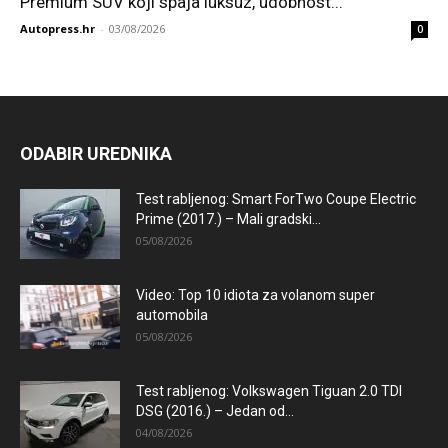
Premium SUV koji spaja luksuz, udobnost...
Autopress.hr
-
03/08/2026
0
ODABIR UREDNIKA
Test rabljenog: Smart ForTwo Coupe Electric
Prime (2017.) – Mali gradski...
05/08/2026
Video: Top 10 idiota za volanom super
automobila
05/08/2026
Test rabljenog: Volkswagen Tiguan 2.0 TDI
DSG (2016.) – Jedan od...
04/08/2026