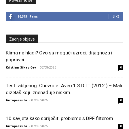
Povežimo se
86,315
Fans
LIKE
Zadnje objave
Klima ne hladi? Ovo su mogući uzroci, dijagnoza i
popravci
Kristian Sikavičev
-
07/08/2026
0
Test rabljenog: Chevrolet Aveo 1.3 D LT (2012.) – Mali
dizelaš koji iznenađuje niskim...
Autopress.hr
-
07/08/2026
0
10 savjeta kako spriječiti probleme s DPF filterom
Autopress.hr
-
07/08/2026
0