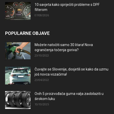
10 savjeta kako spriječiti probleme s DPF
filterom
07/08/2026
POPULARNE OBJAVE
Možete natočiti samo 30 litara! Nova
ograničenja točenja goriva?
23/10/2022
Čuvajte se Slovenije, dosjetili se kako da uzmu
još novca vozačima!
23/04/2022
Ovih 5 proizvođača guma valja zaobilaziti u
širokom luku
10/10/2025