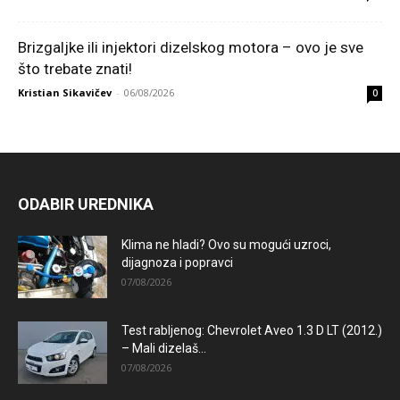
Brizgaljke ili injektori dizelskog motora – ovo je sve
što trebate znati!
Kristian Sikavičev
-
06/08/2026
0
ODABIR UREDNIKA
Klima ne hladi? Ovo su mogući uzroci,
dijagnoza i popravci
07/08/2026
Test rabljenog: Chevrolet Aveo 1.3 D LT (2012.)
– Mali dizelaš...
07/08/2026