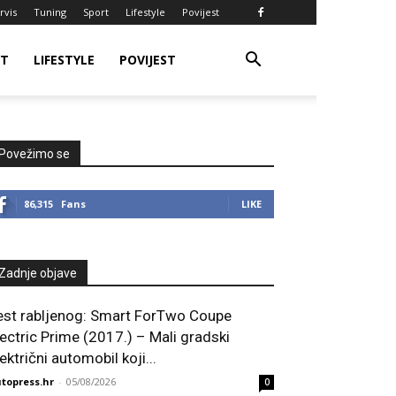
rvis
Tuning
Sport
Lifestyle
Povijest
RT
LIFESTYLE
POVIJEST
Povežimo se
86,315
Fans
LIKE
Zadnje objave
est rabljenog: Smart ForTwo Coupe
lectric Prime (2017.) – Mali gradski
ektrični automobil koji...
topress.hr
-
05/08/2026
0