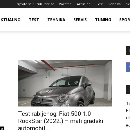
Prijavite se / Pridružite se
Početna
Aktualno
Test
Tehnika
Se
AKTUALNO
TEST
TEHNIKA
SERVIS
TUNING
SPO
T
E
Test rabljenog: Fiat 500 1.0
el
RockStar (2022.) – mali gradski
Au
automobil...
0