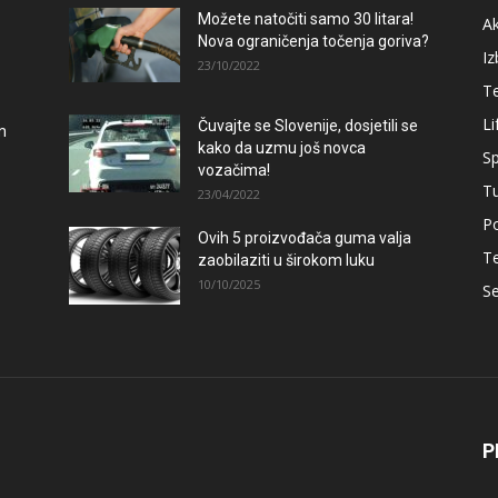
Možete natočiti samo 30 litara!
A
Nova ograničenja točenja goriva?
Iz
23/10/2022
T
Li
Čuvajte se Slovenije, dosjetili se
m
kako da uzmu još novca
Sp
vozačima!
T
23/04/2022
Po
Ovih 5 proizvođača guma valja
T
zaobilaziti u širokom luku
10/10/2025
Se
P