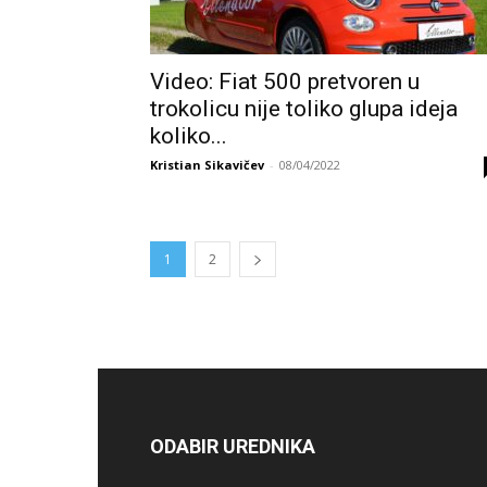
Video: Fiat 500 pretvoren u
trokolicu nije toliko glupa ideja
koliko...
Kristian Sikavičev
-
08/04/2022
1
2
ODABIR UREDNIKA