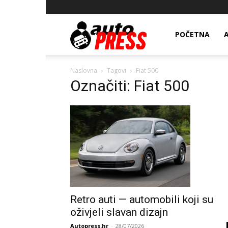
AutopressHR
POČETNA
Naslovna
Tagovi
Fiat 500
Označiti: Fiat 500
Retro auti — automobili koji su
oživjeli slavan dizajn
Autopress.hr
-
28/07/2026