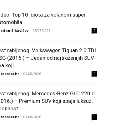
ideo: Top 10 idiota za volanom super
utomobila
istian Sikavičev
-
05/08/2026
0
est rabljenog: Volkswagen Tiguan 2.0 TDI
SG (2016.) – Jedan od najtraženijih SUV-
a koji...
topress.hr
-
04/08/2026
0
est rabljenog: Mercedes-Benz GLC 220 d
2016.) – Premium SUV koji spaja luksuz,
dobnost...
topress.hr
-
03/08/2026
0