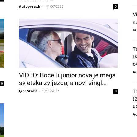
Autopress.hr
-
11/07/2026
0
V
a
Kr
T
D
ov
Au
VIDEO: Bocelli junior nova je mega
svjetska zvijezda, a novi singl...
0
T
Igor Stažić
-
17/05/2022
0
(
u
Au