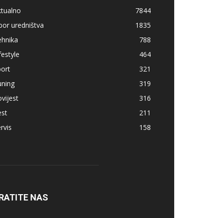
ktualno
7844
bor uredništva
1835
ehnika
788
festyle
464
ort
321
uning
319
vijest
316
est
211
rvis
158
RATITE NAS