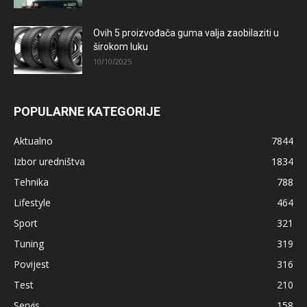
Ovih 5 proizvođača guma valja zaobilaziti u
širokom luku
10/10/2025
POPULARNE KATEGORIJE
Aktualno
7844
Izbor uredništva
1834
Tehnika
788
Lifestyle
464
Sport
321
Tuning
319
Povijest
316
Test
210
Servis
158