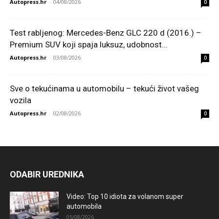
Autopress.hr
-
04/08/2026
0
Test rabljenog: Mercedes-Benz GLC 220 d (2016.) –
Premium SUV koji spaja luksuz, udobnost...
Autopress.hr
-
03/08/2026
0
Sve o tekućinama u automobilu – tekući život vašeg
vozila
Autopress.hr
-
02/08/2026
0
ODABIR UREDNIKA
Video: Top 10 idiota za volanom super
automobila
05/08/2026