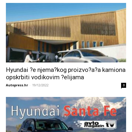
Hyundai ?e njema?kog proizvo?a?a kamiona
opskrbiti vodikovim ?elijama
Autopress.hr
-
19/12/2022
0