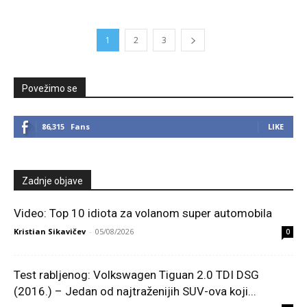
1
2
3
Povežimo se
86,315
Fans
LIKE
Zadnje objave
Video: Top 10 idiota za volanom super automobila
Kristian Sikavičev
-
05/08/2026
0
Test rabljenog: Volkswagen Tiguan 2.0 TDI DSG
(2016.) – Jedan od najtraženijih SUV-ova koji...