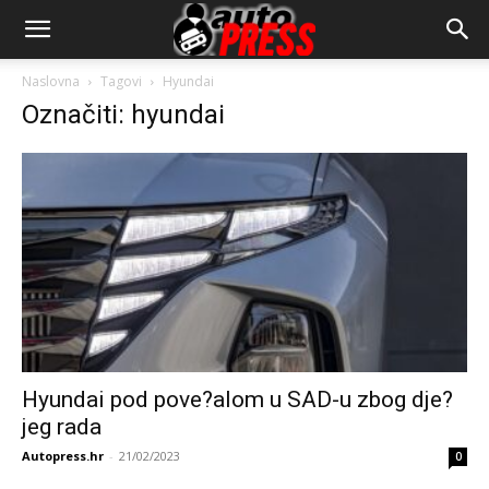
AutopressHR
Naslovna
Tagovi
Hyundai
Označiti: hyundai
Hyundai pod pove?alom u SAD-u zbog dje?
jeg rada
Autopress.hr
-
21/02/2023
0