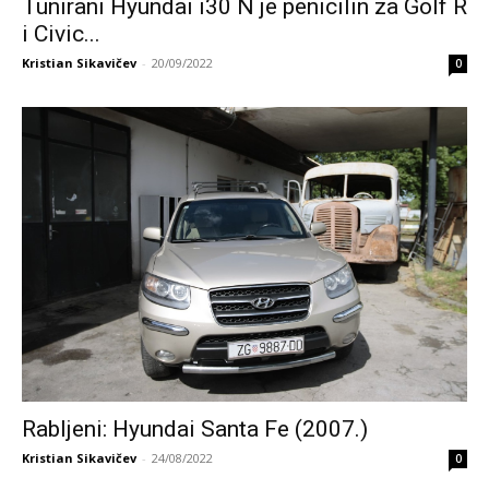
Tunirani Hyundai i30 N je penicilin za Golf R
i Civic...
Kristian Sikavičev
-
20/09/2022
0
Rabljeni: Hyundai Santa Fe (2007.)
Kristian Sikavičev
-
24/08/2022
0