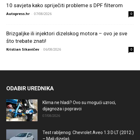
10 savjeta kako spriječiti probleme s DPF filterom
Autopress.hr
-
07/08/2026
0
Brizgaljke ili injektori dizelskog motora – ovo je sve
što trebate znati!
Kristian Sikavičev
-
06/08/2026
0
ODABIR UREDNIKA
Klima ne hladi? Ovo su mogući uzroci,
dijagnoza i popravci
07/08/2026
Test rabljenog: Chevrolet Aveo 1.3 D LT (2012.)
– Mali dizelaš...