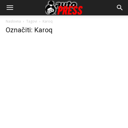
AutopressHR
Naslovna
Tagovi
Karoq
Označiti: Karoq