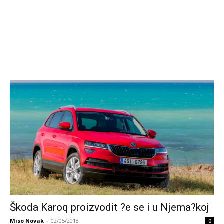
Škoda Karoq proizvodit ?e se i u Njema?koj
Miso Novak
-
02/05/2018
0