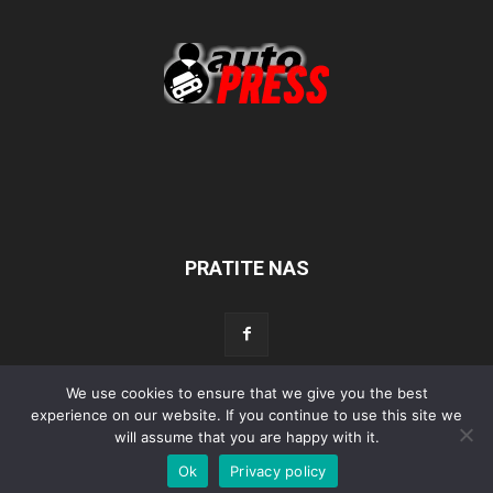
PRATITE NAS
We use cookies to ensure that we give you the best
experience on our website. If you continue to use this site we
Početna
Aktualno
Test
Tehnika
Servis
Tuning
Sport
will assume that you are happy with it.
Lifestyle
Povijest
Ok
Privacy policy
© Autopress - Sva prava pridržana.