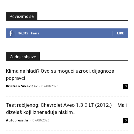
Povežimo se
86,315
Fans
LIKE
Zadnje objave
Klima ne hladi? Ovo su mogući uzroci, dijagnoza i
popravci
Kristian Sikavičev
-
07/08/2026
0
Test rabljenog: Chevrolet Aveo 1.3 D LT (2012.) – Mali
dizelaš koji iznenađuje niskim...
Autopress.hr
-
07/08/2026
0