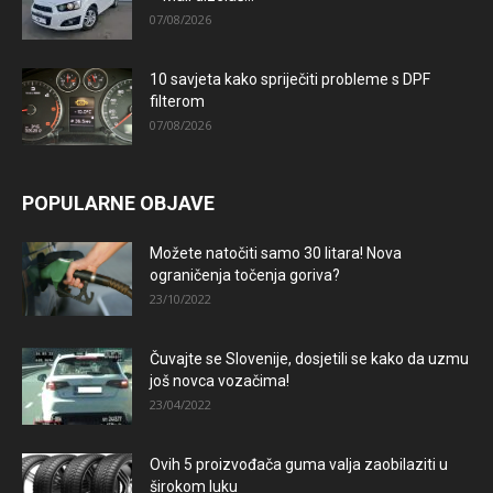
07/08/2026
10 savjeta kako spriječiti probleme s DPF
filterom
07/08/2026
POPULARNE OBJAVE
Možete natočiti samo 30 litara! Nova
ograničenja točenja goriva?
23/10/2022
Čuvajte se Slovenije, dosjetili se kako da uzmu
još novca vozačima!
23/04/2022
Ovih 5 proizvođača guma valja zaobilaziti u
širokom luku