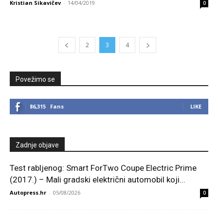
Kristian Sikavičev
-
14/04/2019
0
2
3
4
Povežimo se
86,315
Fans
LIKE
Zadnje objave
Test rabljenog: Smart ForTwo Coupe Electric Prime
(2017.) – Mali gradski električni automobil koji...
Autopress.hr
-
05/08/2026
0