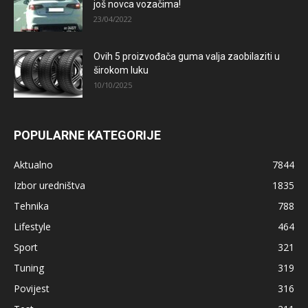
još novca vozačima!
23/04/2022
Ovih 5 proizvođača guma valja zaobilaziti u
širokom luku
10/10/2025
POPULARNE KATEGORIJE
Aktualno
7844
Izbor uredništva
1835
Tehnika
788
Lifestyle
464
Sport
321
Tuning
319
Povijest
316