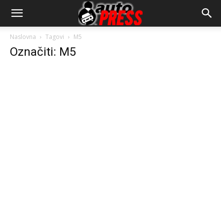
AutopressHR
Naslovna
Tagovi
M5
Označiti: M5