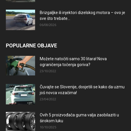
Brizgaljke ili injektori dizelskog motora – ovo je
sve što trebate...
06/08/2026
POPULARNE OBJAVE
Možete natočiti samo 30 litara! Nova
ograničenja točenja goriva?
23/10/2022
Čuvajte se Slovenije, dosjetili se kako da uzmu
još novca vozačima!
23/04/2022
Ovih 5 proizvođača guma valja zaobilaziti u
širokom luku
10/10/2025