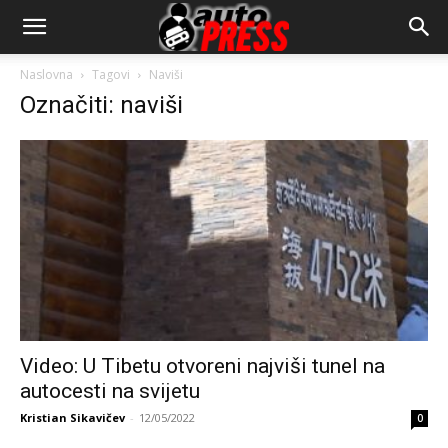
AutopressHR
Naslovna
Tagovi
Naviši
Označiti: naviši
Video: U Tibetu otvoreni najviši tunel na
autocesti na svijetu
Kristian Sikavičev
-
12/05/2022
0