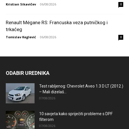
Kristian Sikavičev
-
06/08/2026
0
Renault Mégane RS: Francuska veza putničkog i
trkaćeg
Tomislav Keglević
-
06/08/2026
0
ODABIR UREDNIKA
Test rabljenog: Chevrolet Aveo 1.3 D LT (2012.)
– Mali dizelaš...
07/08/2026
10 savjeta kako spriječiti probleme s DPF
filterom
07/08/2026