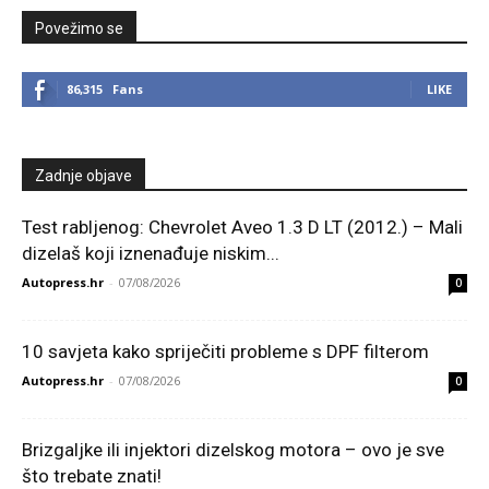
Povežimo se
86,315
Fans
LIKE
Zadnje objave
Test rabljenog: Chevrolet Aveo 1.3 D LT (2012.) – Mali
dizelaš koji iznenađuje niskim...
Autopress.hr
-
07/08/2026
0
10 savjeta kako spriječiti probleme s DPF filterom
Autopress.hr
-
07/08/2026
0
Brizgaljke ili injektori dizelskog motora – ovo je sve
što trebate znati!