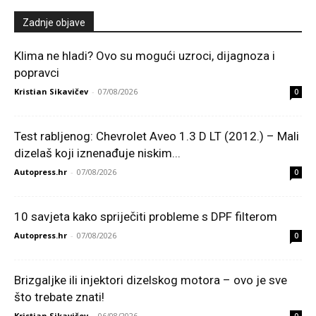
Zadnje objave
Klima ne hladi? Ovo su mogući uzroci, dijagnoza i
popravci
Kristian Sikavičev
-
07/08/2026
0
Test rabljenog: Chevrolet Aveo 1.3 D LT (2012.) – Mali
dizelaš koji iznenađuje niskim...
Autopress.hr
-
07/08/2026
0
10 savjeta kako spriječiti probleme s DPF filterom
Autopress.hr
-
07/08/2026
0
Brizgaljke ili injektori dizelskog motora – ovo je sve
što trebate znati!
Kristian Sikavičev
-
06/08/2026
0