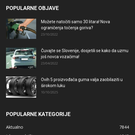
POPULARNE OBJAVE
Možete natočiti samo 30 litara! Nova
ograničenja točenja goriva?
23/10/2022
Čuvajte se Slovenije, dosjetili se kako da uzmu
još novca vozačima!
23/04/2022
Ovih 5 proizvođača guma valja zaobilaziti u
širokom luku
10/10/2025
POPULARNE KATEGORIJE
Aktualno
7844