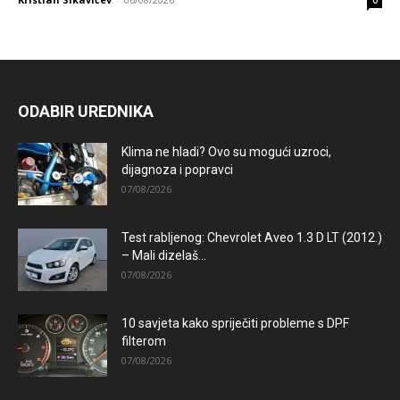
ODABIR UREDNIKA
Klima ne hladi? Ovo su mogući uzroci,
dijagnoza i popravci
07/08/2026
Test rabljenog: Chevrolet Aveo 1.3 D LT (2012.)
– Mali dizelaš...
07/08/2026
10 savjeta kako spriječiti probleme s DPF
filterom
07/08/2026