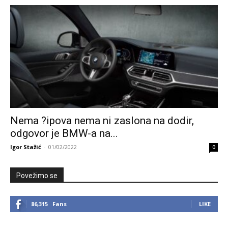
Nema ?ipova nema ni zaslona na dodir,
odgovor je BMW-a na...
Igor Stažić
-
01/02/2022
0
Povežimo se
86,315
Fans
LIKE