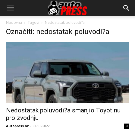
AutopressHR
Naslovna
Tagovi
Nedostatak poluvodi?a
Označiti: nedostatak poluvodi?a
Nedostatak poluvodi?a smanjio Toyotinu
proizvodnju
Autopress.hr
-
01/06/2022
0