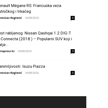
enault Mégane RS: Francuska veza
utničkog i trkaćeg
mislav Keglević
-
06/08/2026
0
est rabljenog: Nissan Qashqai 1.2 DIG-T
-Connecta (2018.) – Popularni SUV koji i
lje...
topress.hr
-
06/08/2026
0
animljivosti: Isuzu Piazza
mislav Keglević
-
06/08/2026
0