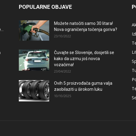
POPULARNE OBJAVE
P
Možete natočiti samo 30 litara!
A
..
Nova ograničenja točenja goriva?
Iz
23/10/2022
T
Li
a
Čuvajte se Slovenije, dosjetili se
kako da uzmu još novca
Sp
vozačima!
T
23/04/2022
Po
Ovih 5 proizvođača guma valja
–
T
zaobilaziti u širokom luku
10/10/2025
Se