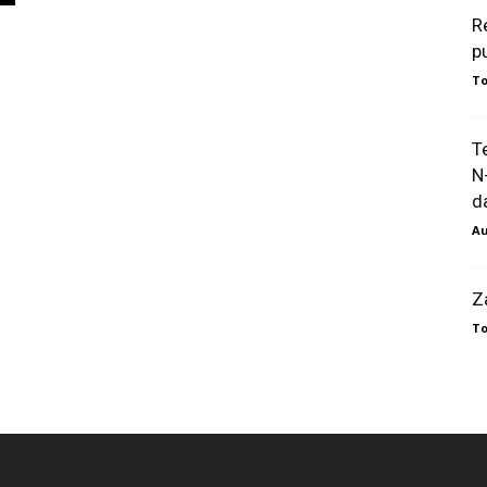
R
p
To
T
N
da
Au
Z
To