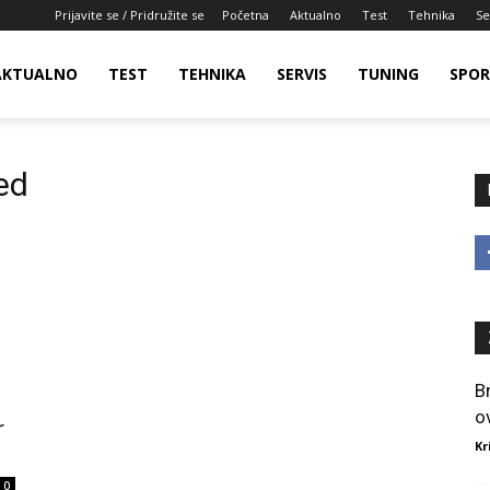
Prijavite se / Pridružite se
Početna
Aktualno
Test
Tehnika
Se
AKTUALNO
TEST
TEHNIKA
SERVIS
TUNING
SPO
ed
B
o
r
Kr
0