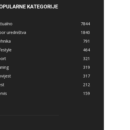
OPULARNE KATEGORIJE
ktualno
7844
bor uredništva
1840
ehnika
791
festyle
464
ort
321
uning
319
vijest
317
est
212
rvis
159