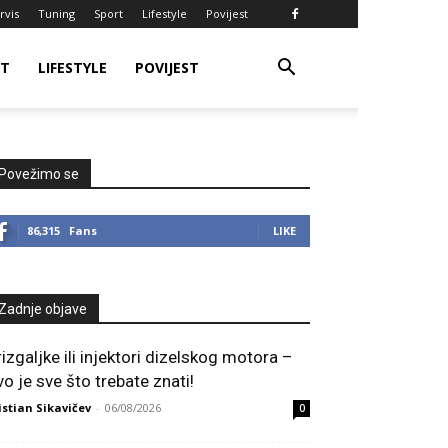
rvis
Tuning
Sport
Lifestyle
Povijest
RT
LIFESTYLE
POVIJEST
Povežimo se
86,315
Fans
LIKE
Zadnje objave
rizgaljke ili injektori dizelskog motora –
vo je sve što trebate znati!
istian Sikavičev
-
06/08/2026
0