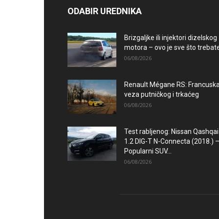
ODABIR UREDNIKA
Brizgaljke ili injektori dizelskog
motora – ovo je sve što trebate.
06/08/2026
Renault Mégane RS: Francusk
veza putničkog i trkaćeg
06/08/2026
Test rabljenog: Nissan Qashqai
1.2 DIG-T N-Connecta (2018.) 
Popularni SUV...
06/08/2026