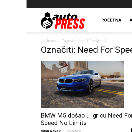
AutopressHR
POČETNA
Naslovna
Tagovi
Need For Speed
Označiti: Need For Spe
BMW M5 došao u igricu Need Fo
Speed No Limits
Miso Novak
-
05/02/2018