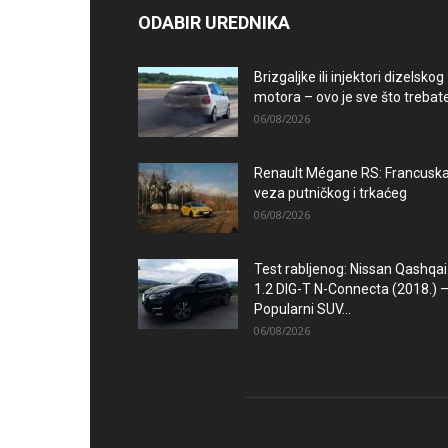
ODABIR UREDNIKA
Brizgaljke ili injektori dizelskog
motora – ovo je sve što trebate.
06/08/2026
Renault Mégane RS: Francusk
veza putničkog i trkaćeg
06/08/2026
Test rabljenog: Nissan Qashqai
1.2 DIG-T N-Connecta (2018.) 
Popularni SUV...
06/08/2026