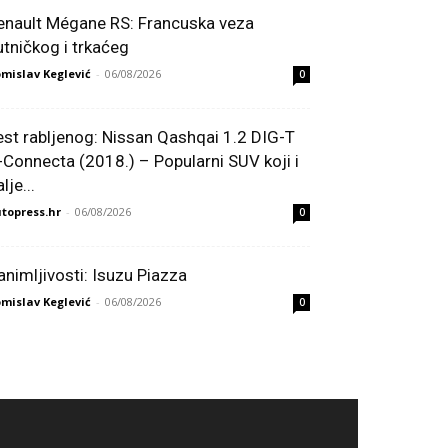
enault Mégane RS: Francuska veza
utničkog i trkaćeg
mislav Keglević
-
06/08/2026
0
est rabljenog: Nissan Qashqai 1.2 DIG-T
-Connecta (2018.) – Popularni SUV koji i
lje...
topress.hr
-
06/08/2026
0
animljivosti: Isuzu Piazza
mislav Keglević
-
06/08/2026
0