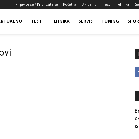
Prijavite se / Pridružite se
Početna
Aktualno
Test
Tehnika
Se
AKTUALNO
TEST
TEHNIKA
SERVIS
TUNING
SPO
ovi
B
o
Kr