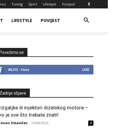
rvis
Tuning
Sport
Lifestyle
Povijest
RT
LIFESTYLE
POVIJEST
Povežimo se
86,315
Fans
LIKE
Zadnje objave
rizgaljke ili injektori dizelskog motora –
vo je sve što trebate znati!
istian Sikavičev
-
06/08/2026
0