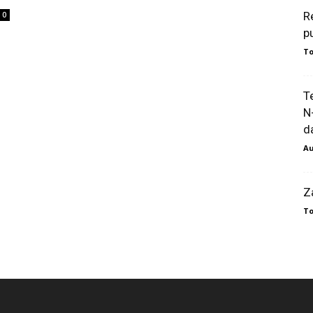
R
0
p
To
T
N
da
Au
Z
To