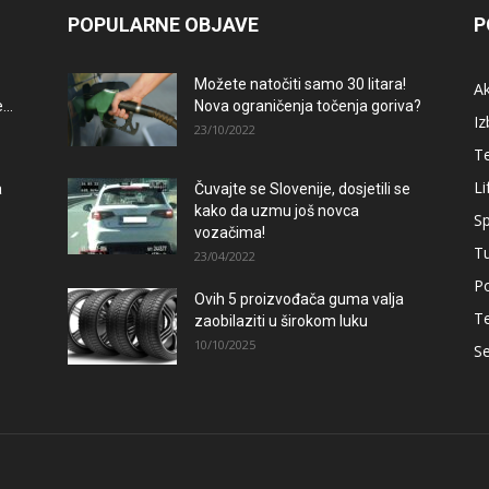
POPULARNE OBJAVE
P
Možete natočiti samo 30 litara!
A
..
Nova ograničenja točenja goriva?
Iz
23/10/2022
T
Li
a
Čuvajte se Slovenije, dosjetili se
kako da uzmu još novca
Sp
vozačima!
T
23/04/2022
Po
Ovih 5 proizvođača guma valja
–
T
zaobilaziti u širokom luku
10/10/2025
Se