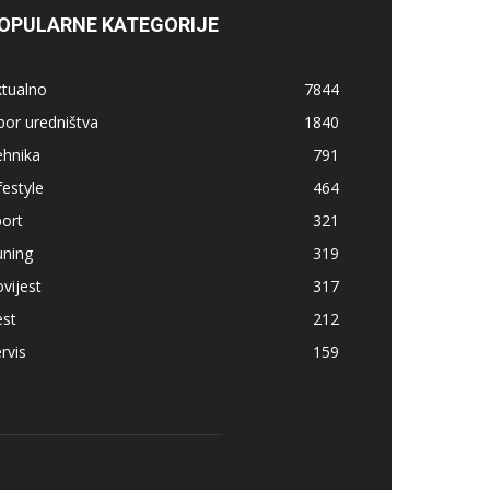
OPULARNE KATEGORIJE
ktualno
7844
bor uredništva
1840
ehnika
791
festyle
464
ort
321
uning
319
vijest
317
est
212
rvis
159