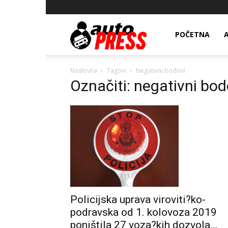
AutopressHR
POČETNA
Naslovna
Tagovi
Negativni bodovi
Označiti: negativni bod
Policijska uprava viroviti?ko-
podravska od 1. kolovoza 2019
poništila 27 voza?kih dozvola...