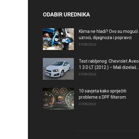
ODABIR UREDNIKA
Klima ne hladi? Ovo su mogući
uzroci, dijagnoza i popravci
07/08/2026
Test rabljenog: Chevrolet Aveo
1.3 D LT (2012.) – Mali dizelaš...
07/08/2026
10 savjeta kako spriječiti
probleme s DPF filterom
07/08/2026