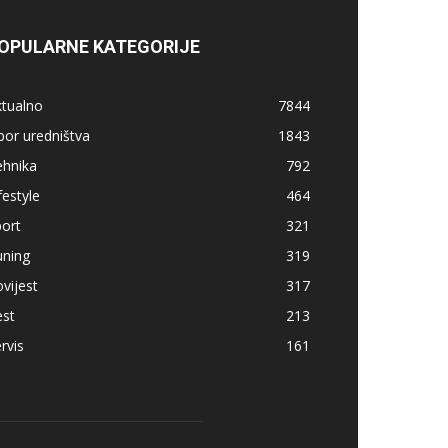
OPULARNE KATEGORIJE
ktualno
7844
bor uredništva
1843
ehnika
792
festyle
464
ort
321
uning
319
vijest
317
est
213
rvis
161