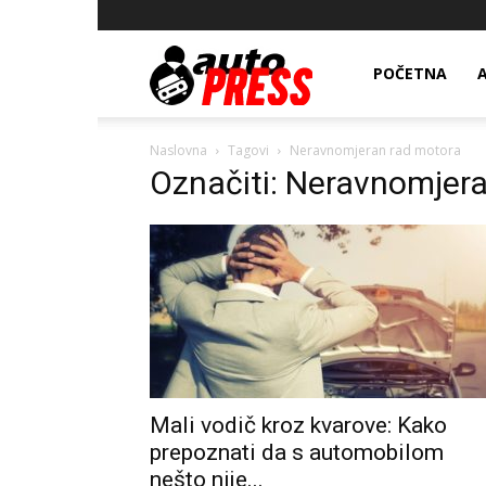
AutopressHR
POČETNA
Naslovna
Tagovi
Neravnomjeran rad motora
Označiti: Neravnomjer
Mali vodič kroz kvarove: Kako
prepoznati da s automobilom
nešto nije...