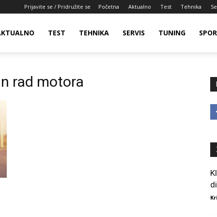
Prijavite se / Pridružite se
Početna
Aktualno
Test
Tehnika
Se
AKTUALNO
TEST
TEHNIKA
SERVIS
TUNING
SPO
an rad motora
K
d
Kr