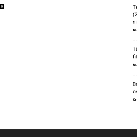
T
0
(
ni
Au
1
f
Au
B
o
Kr