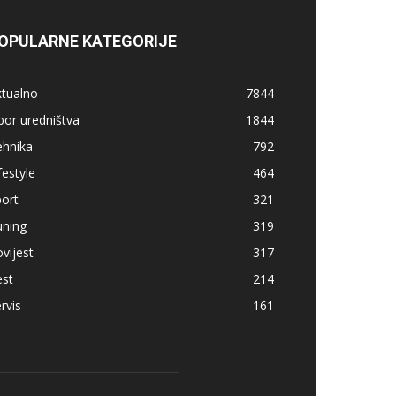
OPULARNE KATEGORIJE
ktualno
7844
bor uredništva
1844
ehnika
792
festyle
464
ort
321
uning
319
vijest
317
est
214
rvis
161