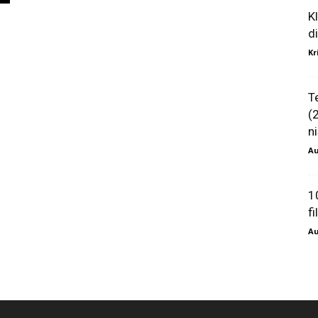
K
d
Kr
T
(
ni
Au
1
f
Au