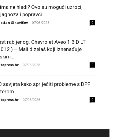
lima ne hladi? Ovo su mogući uzroci,
ijagnoza i popravci
istian Sikavičev
-
07/08/2026
0
est rabljenog: Chevrolet Aveo 1.3 D LT
2012.) – Mali dizelaš koji iznenađuje
skim...
topress.hr
-
07/08/2026
0
0 savjeta kako spriječiti probleme s DPF
ilterom
topress.hr
-
07/08/2026
0