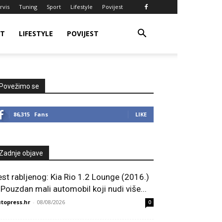
rvis
Tuning
Sport
Lifestyle
Povijest
RT
LIFESTYLE
POVIJEST
Povežimo se
86,315
Fans
LIKE
Zadnje objave
est rabljenog: Kia Rio 1.2 Lounge (2016.)
 Pouzdan mali automobil koji nudi više...
topress.hr
-
08/08/2026
0