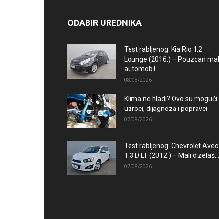
ODABIR UREDNIKA
Test rabljenog: Kia Rio 1.2
Lounge (2016.) – Pouzdan mal
automobil...
08/08/2026
Klima ne hladi? Ovo su mogući
uzroci, dijagnoza i popravci
07/08/2026
Test rabljenog: Chevrolet Aveo
1.3 D LT (2012.) – Mali dizelaš...
07/08/2026