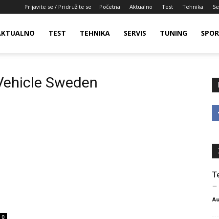
Prijavite se / Pridružite se
Početna
Aktualno
Test
Tehnika
Se
AKTUALNO
TEST
TEHNIKA
SERVIS
TUNING
SPO
 Vehicle Sweden
T
–
Au
0