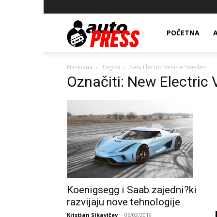
AutopressHR
POČETNA
Naslovna
Tagovi
New Electric Vehicle Sweden
Označiti: New Electric
Koenigsegg i Saab zajedni?ki
razvijaju nove tehnologije
Kristian Sikavičev
-
06/02/2019