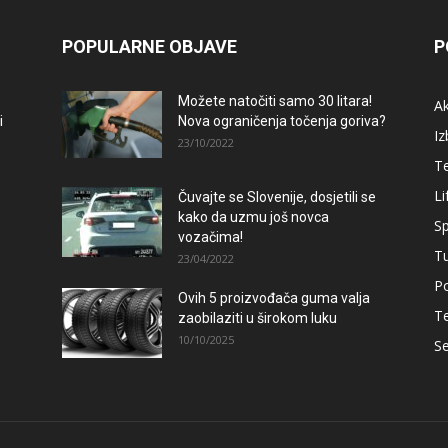
POPULARNE OBJAVE
P
Možete natočiti samo 30 litara!
A
i
Nova ograničenja točenja goriva?
Iz
23/10/2022
T
Li
Čuvajte se Slovenije, dosjetili se
kako da uzmu još novca
Sp
vozačima!
T
23/04/2022
Po
Ovih 5 proizvođača guma valja
T
zaobilaziti u širokom luku
10/10/2025
Se