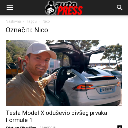
AutopressHR
Naslovna
Tagovi
Nico
Označiti: Nico
Tesla Model X oduševio bivšeg prvaka
Formule 1
Kristian Sikavičev
-
24/06/2018
0