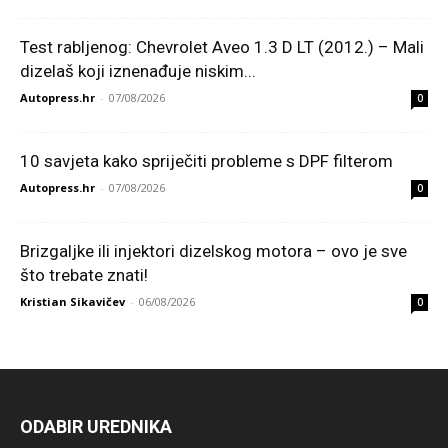
Test rabljenog: Chevrolet Aveo 1.3 D LT (2012.) – Mali
dizelaš koji iznenađuje niskim...
Autopress.hr
-
07/08/2026
0
10 savjeta kako spriječiti probleme s DPF filterom
Autopress.hr
-
07/08/2026
0
Brizgaljke ili injektori dizelskog motora – ovo je sve
što trebate znati!
Kristian Sikavičev
-
06/08/2026
0
ODABIR UREDNIKA