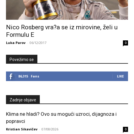
Nico Rosberg vra?a se iz mirovine, želi u
Formulu E
Luka Parov
-
06/12/2017
0
Povežimo se
86,315
Fans
LIKE
Zadnje objave
Klima ne hladi? Ovo su mogući uzroci, dijagnoza i
popravci
Kristian Sikavičev
-
07/08/2026
0