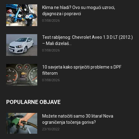
Klima ne hladi? Ovo su mogući uzroci,
dijagnoza i popravci
07/08/2026
Test rabljenog: Chevrolet Aveo 1.3 D LT (2012.)
– Mali dizelaš...
07/08/2026
10 savjeta kako spriječiti probleme s DPF
filterom
07/08/2026
POPULARNE OBJAVE
Možete natočiti samo 30 litara! Nova
ograničenja točenja goriva?
23/10/2022