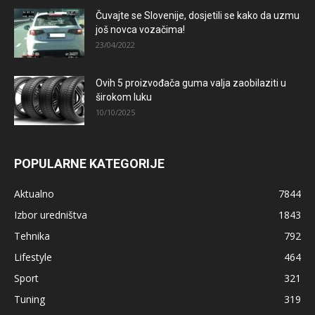
Čuvajte se Slovenije, dosjetili se kako da uzmu
još novca vozačima!
23/04/2022
Ovih 5 proizvođača guma valja zaobilaziti u
širokom luku
10/10/2025
POPULARNE KATEGORIJE
Aktualno
7844
Izbor uredništva
1843
Tehnika
792
Lifestyle
464
Sport
321
Tuning
319