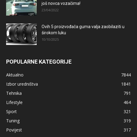
još novca vozačima!
23/04/2022
Ovih 5 proizvođača guma valja zaobilaziti u
širokom luku
10/10/2025
POPULARNE KATEGORIJE
Aktualno
7844
Izbor uredništva
1841
Tehnika
791
Lifestyle
464
Sport
321
Tuning
319
Povijest
317