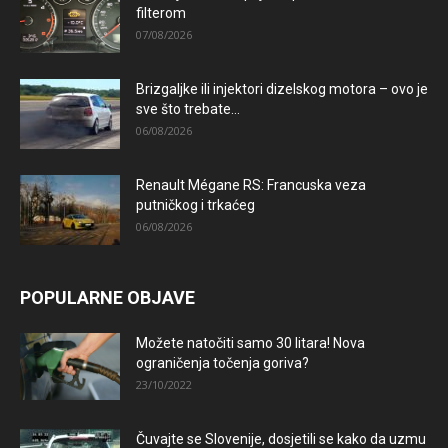
filterom
07/08/2026
Brizgaljke ili injektori dizelskog motora – ovo je
sve što trebate...
06/08/2026
Renault Mégane RS: Francuska veza
putničkog i trkaćeg
06/08/2026
POPULARNE OBJAVE
Možete natočiti samo 30 litara! Nova
ograničenja točenja goriva?
23/10/2022
Čuvajte se Slovenije, dosjetili se kako da uzmu