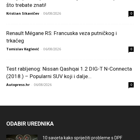
što trebate znati!
Kristian Sikavičev
-
06/08/2026
0
Renault Mégane RS: Francuska veza putničkog i
trkaćeg
Tomislav Keglević
-
06/08/2026
0
Test rabljenog: Nissan Qashqai 1.2 DIG-T N-Connecta
(2018.) – Popularni SUV koji i dalje...
Autopress.hr
-
06/08/2026
0
ODABIR UREDNIKA
10 savjeta kako spriječiti probleme s DPF