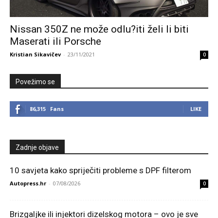
Nissan 350Z ne može odlu?iti želi li biti
Maserati ili Porsche
Kristian Sikavičev
-
23/11/2021
0
Povežimo se
86,315
Fans
LIKE
Zadnje objave
10 savjeta kako spriječiti probleme s DPF filterom
Autopress.hr
-
07/08/2026
0
Brizgaljke ili injektori dizelskog motora – ovo je sve