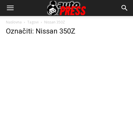
AutopressHR
Naslovna
Tagovi
Nissan 350Z
Označiti: Nissan 350Z